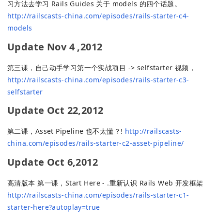
习方法去学习 Rails Guides 关于 models 的四个话题。
http://railscasts-china.com/episodes/rails-starter-c4-
models
Update Nov 4 ,2012
第三课，自己动手学习第一个实战项目 -> selfstarter 视频，
http://railscasts-china.com/episodes/rails-starter-c3-
selfstarter
Update Oct 22,2012
第二课，Asset Pipeline 也不太懂？!
http://railscasts-
china.com/episodes/rails-starter-c2-asset-pipeline/
Update Oct 6,2012
高清版本 第一课，Start Here - .重新认识 Rails Web 开发框架
http://railscasts-china.com/episodes/rails-starter-c1-
starter-here?autoplay=true