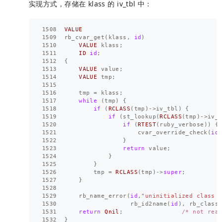
实现方式，存储在 klass 的 iv_tbl 中：
1508
VALUE
1509
rb_cvar_get
(
klass
,
id
)
1510
VALUE
klass
;
1511
ID
id
;
1512
{
1513
VALUE
value
;
1514
VALUE
tmp
;
1515
1516
tmp
=
klass
;
1517
while
(
tmp
)
{
1518
if
(
RCLASS
(
tmp
)
->
iv_tbl
)
{
1519
if
(
st_lookup
(
RCLASS
(
tmp
)
->
iv_
1520
if
(
RTEST
(
ruby_verbose
))
{
1521
cvar_override_check
(
id
1522
}
1523
return
value
;
1524
}
1525
}
1526
tmp
=
RCLASS
(
tmp
)
->
super
;
1527
}
1528
1529
rb_name_error
(
id
,
"uninitialized class 
1530
rb_id2name
(
id
),
rb_class
1531
return
Qnil
;
/* not rea
1532
}