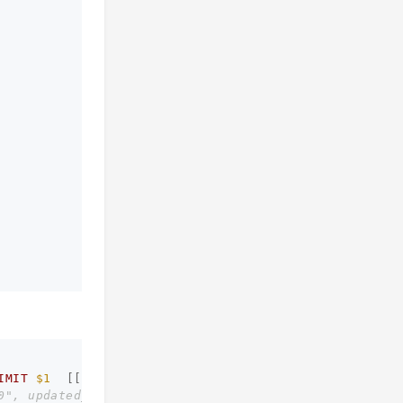
IMIT
$1
[[
"LIMIT"
,
1
]]
0", updated_at: "2018-12-20 17:06:00">