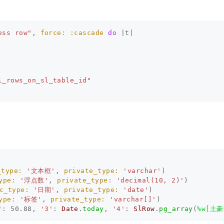
ess row"
,
force: :cascade
do
|
t
|
l_rows_on_sl_table_id"
_type: 
'文本框'
,
private_type: 
'varchar'
)
ype: 
'浮点数'
,
private_type: 
'decimal(10, 2)'
)
c_type: 
'日期'
,
private_type: 
'date'
)
ype: 
'标签'
,
private_type: 
'varchar[]'
)
'
:
50.88
,
'3'
:
Date
.
today
,
'4'
:
SlRow
.
pg_array
(
%w[土