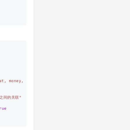
t, money, timestamp, date, int4range, point"
le之间的关联"
rue