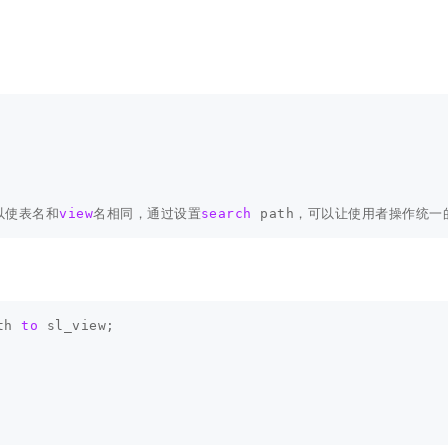
以使表名和
view
名相同，通过设置
search
path
，可以让使用者操作统一
th
to
sl_view
;