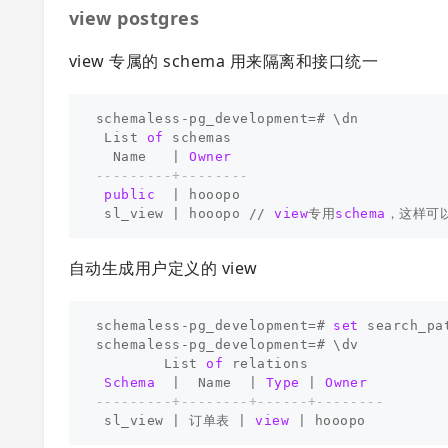
view postgres
view 专属的 schema 用来隔离和接口统一
schemaless
-
pg_development
=#
\
dn
List
of
schemas
Name
|
Owner
---------+--------
public
|
hooopo
sl_view
|
hooopo
//
view
专用
schema
，这样可
自动生成用户定义的 view
schemaless
-
pg_development
=#
set
search_pa
schemaless
-
pg_development
=#
\
dv
List
of
relations
Schema
|
Name
|
Type
|
Owner
---------+--------+------+--------
sl_view
|
订单表
|
view
|
hooopo