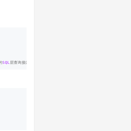
的
SQL
层查询接口