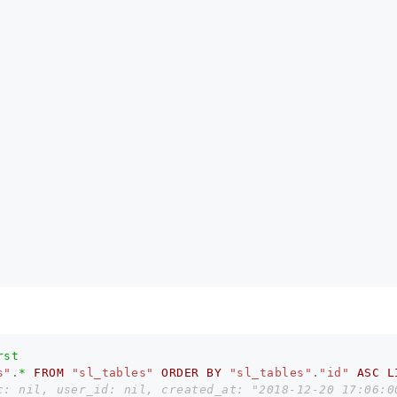
rst
s"
.
*
FROM
"sl_tables"
ORDER
BY
"sl_tables"
.
"id"
ASC
L
c: nil, user_id: nil, created_at: "2018-12-20 17:06:0