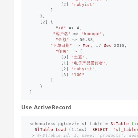
[
2
]
"rubyist"
]
},
[
2
]
{
"id"
=>
4
,
"客户名"
=>
"hooopo"
,
"金额"
=>
50.88
,
"下单日期"
=>
Mon
,
17
Dec
2018
,
"印象"
=>
[
[
0
]
"土豪"
,
[
1
]
"电子产品爱好者"
,
[
2
]
"rubyist"
,
[
3
]
"100"
]
}
]
Use ActiveRecord
schemaless
-
pg
(
dev
)
>
sl_table
=
SlTable
.
fi
SlTable
Load
(
1.1
ms
)
SELECT
"sl_table
=>
#<SlTable id: 1, name: "products", des