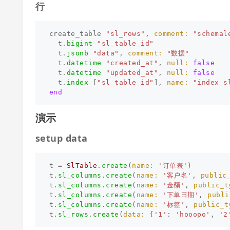
行
create_table
"sl_rows"
,
comment: 
"schemal
t
.
bigint
"sl_table_id"
t
.
jsonb
"data"
,
comment: 
"数据"
t
.
datetime
"created_at"
,
null: 
false
t
.
datetime
"updated_at"
,
null: 
false
t
.
index
[
"sl_table_id"
],
name: 
"index_s
end
演示
setup data
t
=
SlTable
.
create
(
name: 
'订单表'
)
t
.
sl_columns
.
create
(
name: 
'客户名'
,
public
t
.
sl_columns
.
create
(
name: 
'金额'
,
public_t
t
.
sl_columns
.
create
(
name: 
'下单日期'
,
publi
t
.
sl_columns
.
create
(
name: 
'标签'
,
public_t
t
.
sl_rows
.
create
(
data: 
{
'1'
:
'hooopo'
,
'2