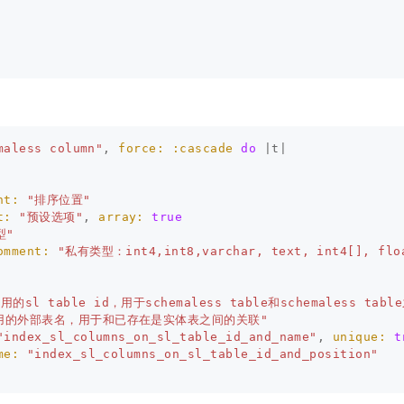
maless column"
,
force: :cascade
do
|
t
|
nt: 
"排序位置"
t: 
"预设选项"
,
array: 
true
型"
omment: 
"私有类型：int4,int8,varchar, text, int4[], floa
用的sl table id，用于schemaless table和schemaless tab
用的外部表名，用于和已存在是实体表之间的关联"
"index_sl_columns_on_sl_table_id_and_name"
,
unique: 
t
me: 
"index_sl_columns_on_sl_table_id_and_position"