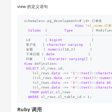
view 的定义语句
schemaless
-
pg_development
=#
\
d
+
订单表
View
"sl_view.订单
Column
|
Type
|
Modifie
----------+---------------------+--------
id
|
bigint
|
客户名
|
character
varying
|
金额
|
numeric
(
10
,
2
)
|
下单日期
|
date
|
印象
|
character
varying
[]
|
View
definition
:
SELECT
sl_rows
.
id
,
(
sl_rows
.
data
->>
'1'
::
text
)::
charact
((
sl_rows
.
data
->>
'2'
::
text
))::
numer
(
sl_rows
.
data
->>
'3'
::
text
)::
date
AS
(
sl_rows
.
data
->>
'4'
::
text
)::
charact
FROM
public
.
sl_rows
WHERE
sl_rows
.
sl_table_id
=
1
;
Ruby 调用