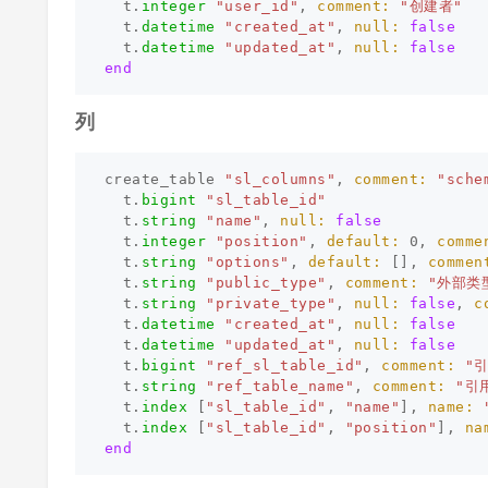
t
.
integer
"user_id"
,
comment: 
"创建者"
t
.
datetime
"created_at"
,
null: 
false
t
.
datetime
"updated_at"
,
null: 
false
end
列
create_table
"sl_columns"
,
comment: 
"sche
t
.
bigint
"sl_table_id"
t
.
string
"name"
,
null: 
false
t
.
integer
"position"
,
default: 
0
,
comme
t
.
string
"options"
,
default: 
[],
commen
t
.
string
"public_type"
,
comment: 
"外部类
t
.
string
"private_type"
,
null: 
false
,
c
t
.
datetime
"created_at"
,
null: 
false
t
.
datetime
"updated_at"
,
null: 
false
t
.
bigint
"ref_sl_table_id"
,
comment: 
"引
t
.
string
"ref_table_name"
,
comment: 
"引
t
.
index
[
"sl_table_id"
,
"name"
],
name: 
t
.
index
[
"sl_table_id"
,
"position"
],
na
end