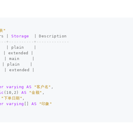
表"
rs
|
Storage
|
Description
---+----------+-------------
|
plain
|
|
extended
|
|
main
|
|
plain
|
|
extended
|
er
varying
AS
"客户名"
,
ic
(
10
,
2
)
AS
"金额"
,
"下单日期"
,
er
varying
[]
AS
"印象"