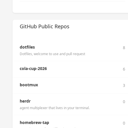
GitHub Public Repos
dotfiles
8
Dotfiles, welcome to use and pull request
cola-cup-2026
6
bootmux
3
herdr
0
agent multiplexer that lives in your terminal.
homebrew-tap
0