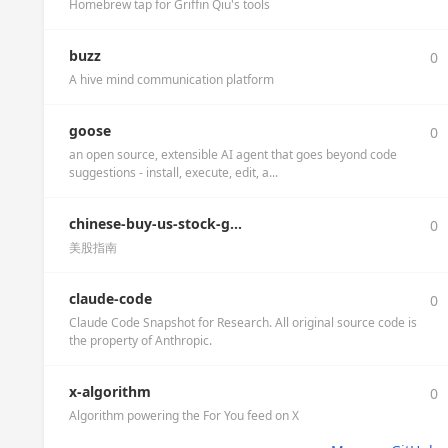
Homebrew tap for Griffin Qiu's tools
buzz
0
A hive mind communication platform
goose
0
an open source, extensible AI agent that goes beyond code
suggestions - install, execute, edit, a...
chinese-buy-us-stock-g...
0
美股指南
claude-code
0
Claude Code Snapshot for Research. All original source code is
the property of Anthropic.
x-algorithm
0
Algorithm powering the For You feed on X