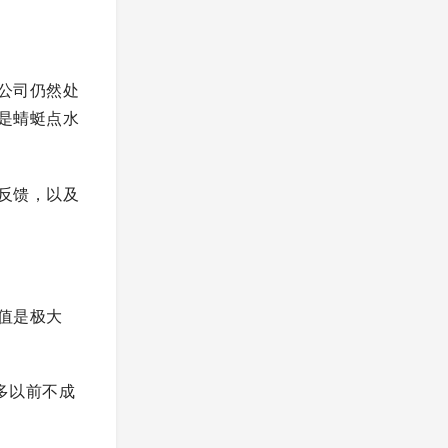
公司仍然处
是蜻蜓点水
反馈，以及
值是极大
多以前不成