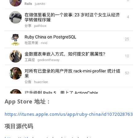
App Store 地址：
https://itunes.apple.com/us/app/ruby-china/id1072028763
项目源代码