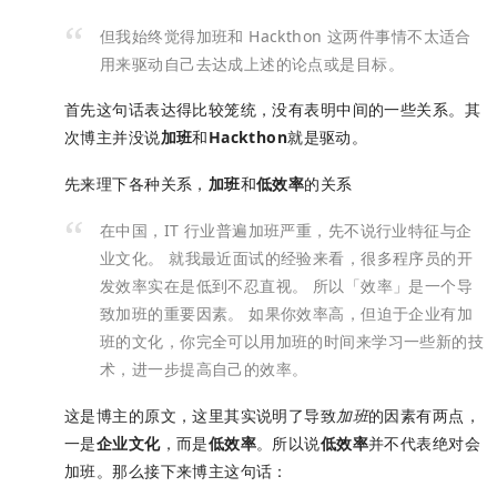
但我始终觉得加班和 Hackthon 这两件事情不太适合
用来驱动自己去达成上述的论点或是目标。
首先这句话表达得比较笼统，没有表明中间的一些关系。其
次博主并没说
加班
和
Hackthon
就是驱动。
先来理下各种关系，
加班
和
低效率
的关系
在中国，IT 行业普遍加班严重，先不说行业特征与企
业文化。 就我最近面试的经验来看，很多程序员的开
发效率实在是低到不忍直视。
所以「效率」是一个导
致加班的重要因素。 如果你效率高，但迫于企业有加
班的文化，你完全可以用加班的时间来学习一些新的技
术，进一步提高自己的效率。
这是博主的原文，这里其实说明了导致
加班
的因素有两点，
一是
企业文化
，而是
低效率
。所以说
低效率
并不代表绝对会
加班。那么接下来博主这句话：