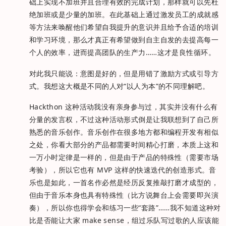
础上实现不加班并且合理有效的完成计划，那样就可以先杜
绝加班或是少量的加班。在此基础上通过激发员工的成就感
等方法来唤醒他们希望自我提升的意识并且给予合适的培训
和学习环境，那么才真正有希望做到自主自发的去提高每一
个人的效率，进而提高团队的生产力……这才是良性循环。
对此我只能说：意图是好的，但是用错了激励方式或引导方
式。我想这大概是不同的人对“以人为本”的不同理解吧。
Hackthon 这种活动我没有亲身参与过，其实并没有什么有
分量的发言权，不过这种活动形式倒是让我联想到了自己所
熟悉的音乐创作。音乐创作在很多地方都和编程开发有相似
之处，你看大部分的产品都需要时间精心打磨，本质上这和
一万小时定律是一样的，但是由于产品的特殊性（需要市场
考验），所以它也有 MVP 这样的快速迭代的创造形式。音
乐也是如此，一首名作必然是经历反复推敲打磨才成型的，
但由于音乐本身也具有特殊性（比方说舞台上会需要即兴演
奏），所以你也得学会和练习一些“套路”……我不知道这种对
比是否能让大家 make sense，组过乐队写过歌的人应该能