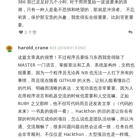
386 前已足足好几个小时. 对于周而复始一波波袭来的浪
潮，只有一种人是毫不恐惧和绝望的，那就是冲浪者。 不忘
初衷，保护那宝贵的兴趣，我觉得实在很重要。比刻苦更重
要。
3 个赞
harold_crane
#29
2016年01月09日
这篇文章真的很赞！不过程序员要练习东西我觉得除了
MASTER 一门语言、掌握算法和工具、系统架构外，文档也
很重要。因为一个程序员无论再 NB 也无法一人扛下所有的
事情，而且现在随着 GITHUB 的火热，让别人能看懂自己
的代码、明确而清晰的表达，文笔功底也非常重要。因为人
在用程序语言和机器交流的时候也需要和人交流嘛。正如
RUBY 之父那样，他不但写代码而且还发表文章（《代码的
未来》一书真的值得一看）。Hackthon 的目的是让你在有
限的时间内完成你的项目，怎么说也是团队活动嘛，所以沟
通、交流顺畅了，很多问题问题自然会达成一致，任务自然
会非常顺利。不仅仅是 Hackthon，大型项目也是一样哦。