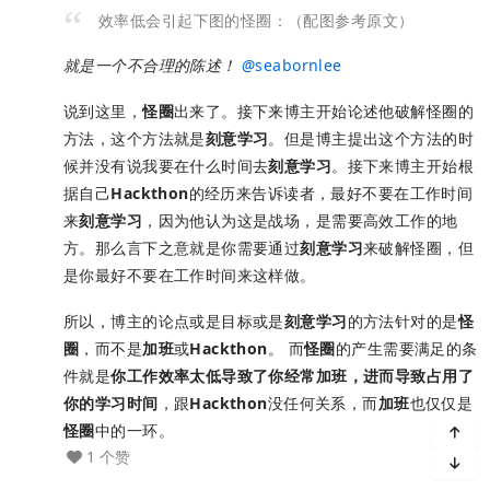
效率低会引起下图的怪圈：（配图参考原文）
就是一个不合理的陈述！
@
seabornlee
说到这里，
怪圈
出来了。接下来博主开始论述他破解怪圈的
方法，这个方法就是
刻意学习
。但是博主提出这个方法的时
候并没有说我要在什么时间去
刻意学习
。接下来博主开始根
据自己
Hackthon
的经历来告诉读者，最好不要在工作时间
来
刻意学习
，因为他认为这是战场，是需要高效工作的地
方。那么言下之意就是你需要通过
刻意学习
来破解怪圈，但
是你最好不要在工作时间来这样做。
所以，博主的论点或是目标或是
刻意学习
的方法针对的是
怪
圈
，而不是
加班
或
Hackthon
。 而
怪圈
的产生需要满足的条
件就是
你工作效率太低导致了你经常加班，进而导致占用了
你的学习时间
，跟
Hackthon
没任何关系，而
加班
也仅仅是
怪圈
中的一环。
1 个赞