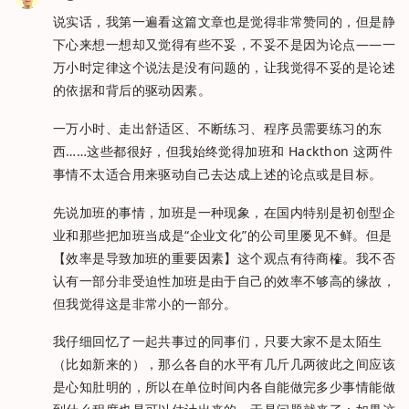
说实话，我第一遍看这篇文章也是觉得非常赞同的，但是静
下心来想一想却又觉得有些不妥，不妥不是因为论点——一
万小时定律这个说法是没有问题的，让我觉得不妥的是论述
的依据和背后的驱动因素。
一万小时、走出舒适区、不断练习、程序员需要练习的东
西……这些都很好，但我始终觉得加班和 Hackthon 这两件
事情不太适合用来驱动自己去达成上述的论点或是目标。
先说加班的事情，加班是一种现象，在国内特别是初创型企
业和那些把加班当成是“企业文化”的公司里屡见不鲜。但是
【效率是导致加班的重要因素】这个观点有待商榷。我不否
认有一部分非受迫性加班是由于自己的效率不够高的缘故，
但我觉得这是非常小的一部分。
我仔细回忆了一起共事过的同事们，只要大家不是太陌生
（比如新来的），那么各自的水平有几斤几两彼此之间应该
是心知肚明的，所以在单位时间内各自能做完多少事情能做