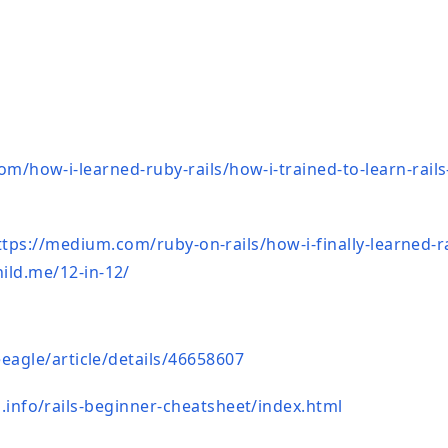
m/how-i-learned-ruby-rails/how-i-trained-to-learn-rails
ttps://medium.com/ruby-on-rails/how-i-finally-learned-ra
ild.me/12-in-12/
eeagle/article/details/46658607
info/rails-beginner-cheatsheet/index.html