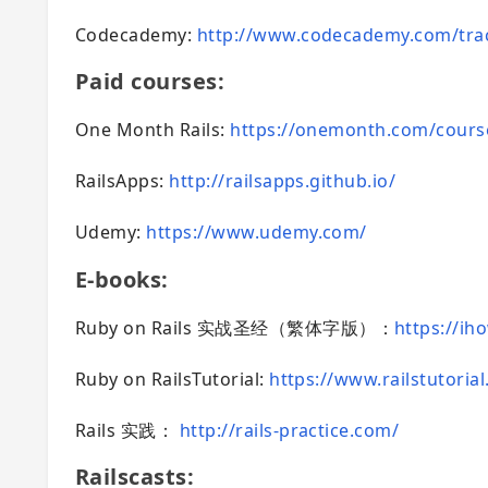
Codecademy:
http://www.codecademy.com/tra
Paid courses:
One Month Rails:
https://onemonth.com/course
RailsApps:
http://railsapps.github.io/
Udemy:
https://www.udemy.com/
E-books:
Ruby on Rails 实战圣经（繁体字版）：
https://iho
Ruby on RailsTutorial:
https://www.railstutoria
Rails 实践：
http://rails-practice.com/
Railscasts: