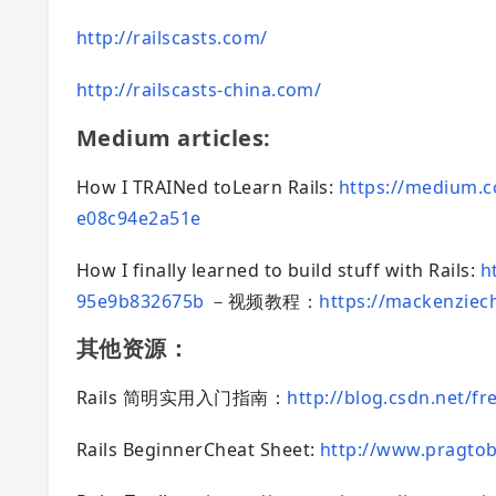
http://railscasts.com/
http://railscasts-china.com/
Medium articles:
How I TRAINed toLearn Rails:
https://medium.co
e08c94e2a51e
How I finally learned to build stuff with Rails:
h
95e9b832675b
－视频教程：
https://mackenziech
其他资源：
Rails 简明实用入门指南：
http://blog.csdn.net/fr
Rails BeginnerCheat Sheet:
http://www.pragtob.