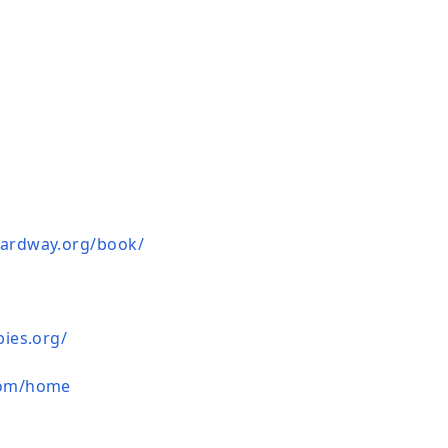
hardway.org/book/
bies.org/
com/home