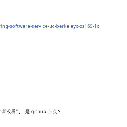
ing-software-service-uc-berkeleyx-cs169-1x
没看到，是 github 上么？