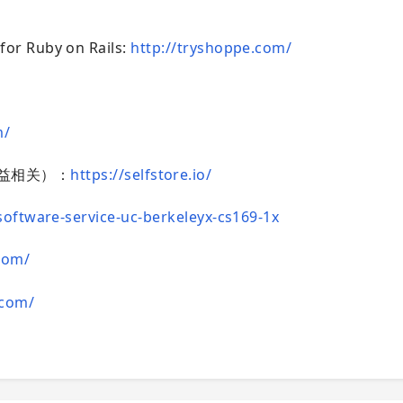
or Ruby on Rails:
http://tryshoppe.com/
m/
无利益相关）：
https://selfstore.io/
oftware-service-uc-berkeleyx-cs169-1x
com/
.com/