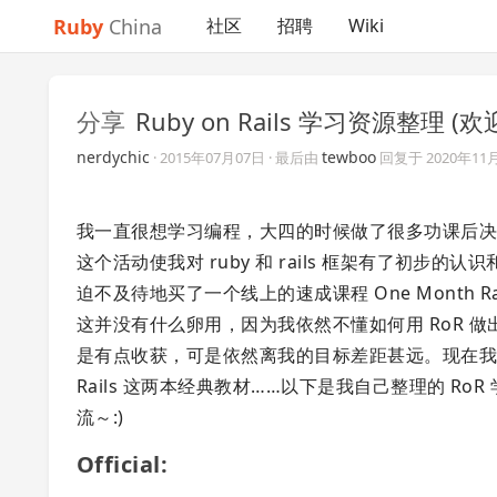
Ruby
China
社区
招聘
Wiki
分享
Ruby on Rails 学习资源整理 (
nerdychic
tewboo
·
2015年07月07日
· 最后由
回复于
2020年11
我一直很想学习编程，大四的时候做了很多功课后决定学习 
这个活动使我对 ruby 和 rails 框架有了初步的
迫不及待地买了一个线上的速成课程 One Month Rai
这并没有什么卵用，因为我依然不懂如何用 RoR 做出一个我想
是有点收获，可是依然离我的目标差距甚远。现在我乖乖地在看 Pr
Rails 这两本经典教材……以下是我自己整理的 
流～:)
Official: