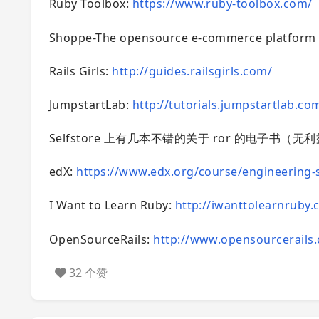
Ruby Toolbox:
https://www.ruby-toolbox.com/
Shoppe-The opensource e-commerce platform f
Rails Girls:
http://guides.railsgirls.com/
JumpstartLab:
http://tutorials.jumpstartlab.co
Selfstore 上有几本不错的关于 ror 的电子书（
edX:
https://www.edx.org/course/engineering-s
I Want to Learn Ruby:
http://iwanttolearnruby.
OpenSourceRails:
http://www.opensourcerails
32 个赞