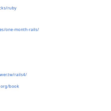
cks/ruby
s/one-month-rails/
wer.tw/rails4/
l.org/book