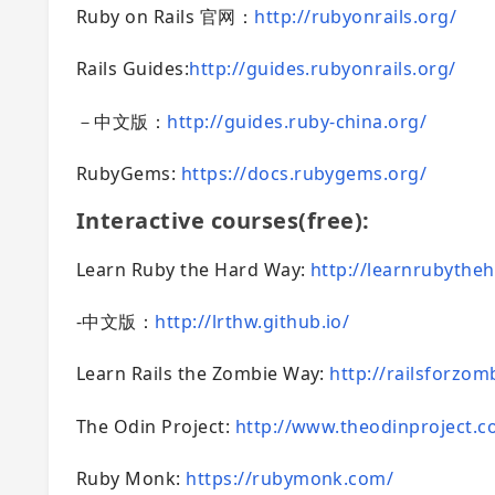
Ruby on Rails 官网：
http://rubyonrails.org/
Rails Guides:
http://guides.rubyonrails.org/
－中文版：
http://guides.ruby-china.org/
RubyGems:
https://docs.rubygems.org/
Interactive courses(free):
Learn Ruby the Hard Way:
http://learnrubythe
-中文版：
http://lrthw.github.io/
Learn Rails the Zombie Way:
http://railsforzom
The Odin Project:
http://www.theodinproject.
Ruby Monk:
https://rubymonk.com/