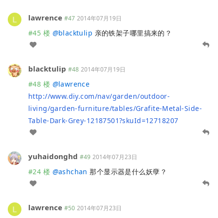
lawrence
#47
2014年07月19日
#45 楼
@
blacktulip
亲的铁架子哪里搞来的？
blacktulip
#48
2014年07月19日
#48 楼
@
lawrence
http://www.diy.com/nav/garden/outdoor-
living/garden-furniture/tables/Grafite-Metal-Side-
Table-Dark-Grey-12187501?skuId=12718207
yuhaidonghd
#49
2014年07月23日
#24 楼
@
ashchan
那个显示器是什么妖孽？
lawrence
#50
2014年07月23日