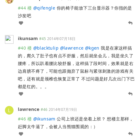
#44 楼
@
qifengle
你的椅子能放下三台显示器？你指的是
沙发吧
ikunsam
#45
2014年07月18日
#40 楼
@
blacktulip
@
lawrence
@
kgen
我是在家这样搞
的，爬久了肚子也有点不舒服，然后就坐会儿，我是坐久了
腰疼，所以趴着腰比较舒服，这样搞了段时间，效果就是右
边肩膀不疼了，可能也跟抛弃了鼠标与紧张刺激的游戏有关
吧，还有就是颈椎也恢复正常了 不过问题是好几次出门下巴
都是红的。。。
lawrence
#46
2014年07月19日
#46 楼
@
ikunsam
公司上班还是坐着上班？ 想楼主那样，
赶脚太牛逼了，会被人当熊猫围观的：）