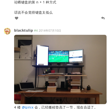
论晒键盘的第 n + 1 种方式
话说不会觉得键盘太低么
blacktulip
#4
2014年07月10日
4 楼
@
qinix
会，已经搬砖垫高了一节，现在合适了。