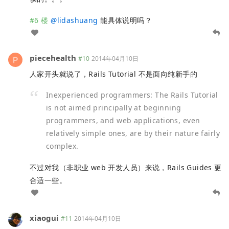
#6 楼
@
lidashuang
能具体说明吗？
piecehealth
#10
2014年04月10日
人家开头就说了，Rails Tutorial 不是面向纯新手的
Inexperienced programmers: The Rails Tutorial
is not aimed principally at beginning
programmers, and web applications, even
relatively simple ones, are by their nature fairly
complex.
不过对我（非职业 web 开发人员）来说，Rails Guides 更
合适一些。
xiaogui
#11
2014年04月10日