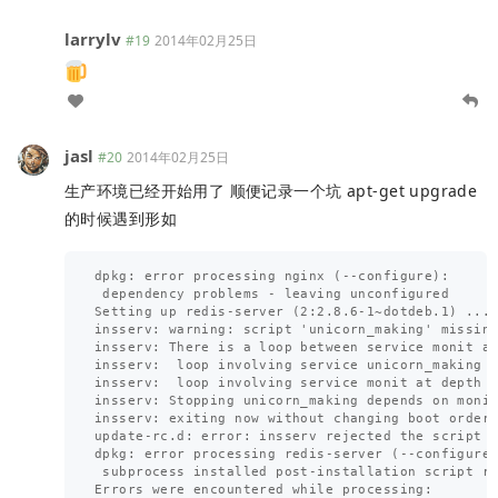
larrylv
#19
2014年02月25日
jasl
#20
2014年02月25日
生产环境已经开始用了 顺便记录一个坑 apt-get upgrade
的时候遇到形如
dpkg: error processing nginx (--configure):

 dependency problems - leaving unconfigured

Setting up redis-server (2:2.8.6-1~dotdeb.1) ...

insserv: warning: script 'unicorn_making' missing
insserv: There is a loop between service monit an
insserv:  loop involving service unicorn_making a
insserv:  loop involving service monit at depth 1
insserv: Stopping unicorn_making depends on monit
insserv: exiting now without changing boot order!
update-rc.d: error: insserv rejected the script h
dpkg: error processing redis-server (--configure)
 subprocess installed post-installation script re
Errors were encountered while processing:
