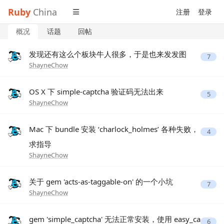
Ruby
China
注册
登录
概况
话题
回帖
发现还有这么个板块牛人很多，于是也来发发图
7
ShayneChow
OS X 下 simple-captcha 验证码无法出来
5
ShayneChow
Mac 下 bundle 安装 ‘charlock_holmes’ 各种失败，
4
求指导
ShayneChow
关于 gem 'acts-as-taggable-on' 的一个小坑
7
ShayneChow
gem 'simple_captcha' 无法正常安装，使用 easy_ca
6