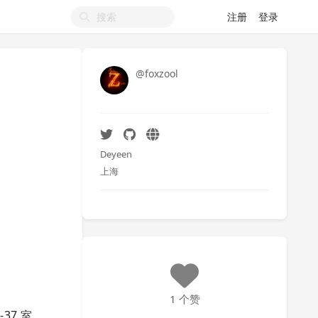
注册
登录
@foxzool
Deyeen
上海
1 个赞
-37 室，