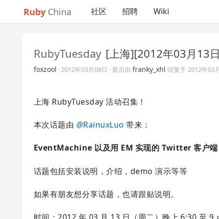
Ruby
China
社区
招聘
Wiki
RubyTuesday
[上海][2012年03月13日
foxzool
franky_xhl
·
2012年03月08日
· 最后由
回复于
2012年03
上海 RubyTuesday 活动召集！
本次话题由
@
RainuxLuo
带来：
EventMachine 以及用 EM 实现的 Twitter 客户端
话题包括安装说明，介绍，demo 演示等等
如果有朋友想分享话题，也请跟贴说明。
时间：2012 年 03 月 13 日（周二）晚上 6:30 至