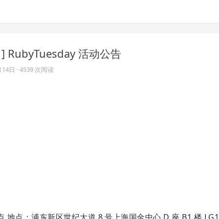
] RubyTuesday 活动公告
月14日
· 4539 次阅读
 9 点 地点：浦东新区世纪大道 8 号上海国金中心 D 座 B1 楼 LG1