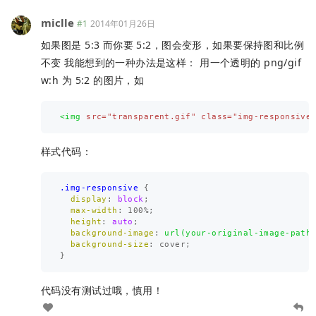
miclle
#1
2014年01月26日
如果图是 5:3 而你要 5:2，图会变形，如果要保持图和比例
不变 我能想到的一种办法是这样： 用一个透明的 png/gif
w:h 为 5:2 的图片，如
<img
src=
"transparent.gif"
class=
"img-responsive
样式代码：
.img-responsive
{
display
:
block
;
max-width
:
100%
;
height
:
auto
;
background-image
:
url(your-original-image-path
background-size
:
cover
;
}
代码没有测试过哦，慎用！