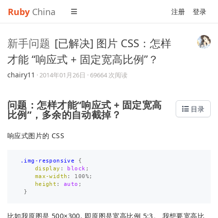
Ruby
China
注册
登录
新手问题
[已解决] 图片 CSS：怎样
才能 “响应式 + 固定宽高比例”？
chairy11
·
2014年01月26日
· 69664 次阅读
问题：怎样才能“响应式 + 固定宽高
目录
比例”，多余的自动截掉？
响应式图片的 CSS
.img-responsive
{
display
:
block
;
max-width
:
100%
;
height
:
auto
;
}
比如我原图是 500×300, 即原图是宽高比例 5:3。 我想要宽高比