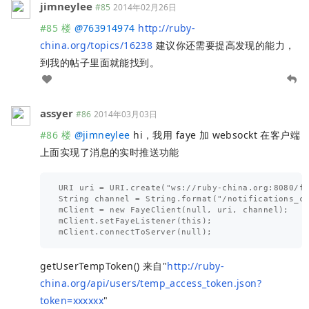
jimneylee
#85
2014年02月26日
#85 楼
@
763914974
http://ruby-
china.org/topics/16238
建议你还需要提高发现的能力，
到我的帖子里面就能找到。
assyer
#86
2014年03月03日
#86 楼
@
jimneylee
hi，我用 faye 加 websockt 在客户端
上面实现了消息的实时推送功能
URI uri = URI.create("ws://ruby-china.org:8080/fa
String channel = String.format("/notifications_co
mClient = new FayeClient(null, uri, channel);

mClient.setFayeListener(this);

getUserTempToken() 来自"
http://ruby-
china.org/api/users/temp_access_token.json?
token=xxxxxx
"