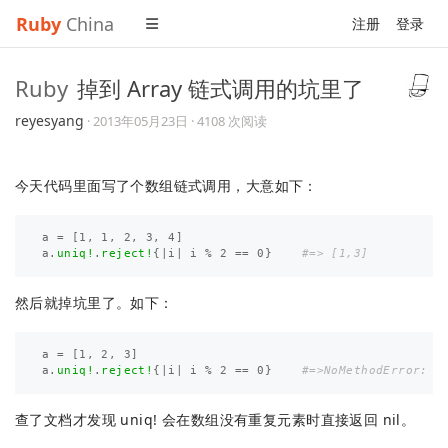
Ruby
China
注册
登录
Ruby
掉到 Array 链式调用的坑里了
reyesyang
·
2013年05月23日
· 4108 次阅读
今天代码里面写了个数组链式调用，大意如下：
a
=
[
1
,
1
,
2
,
3
,
4
]
a
.
uniq!
.
reject!
{
|
i
|
i
%
2
==
0
}
#=> [1,3]
然后就掉坑里了。如下：
a
=
[
1
,
2
,
3
]
a
.
uniq!
.
reject!
{
|
i
|
i
%
2
==
0
}
#=>NoMethodError: u
查了文档才发现 uniq! 会在数组没有重复元素时直接返回 nil。