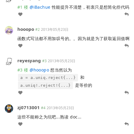
#1 楼
@
iBachue
性能提升不清楚，初衷只是想简化些代码
hooopo
#2
2013年05月23日
函数式写法都不用加叹号的。。因为就是为了获取返回值啊
reyesyang
#3
2013年05月23日
#3 楼
@
hooopo
想当然以为
和
a = a.uniq.reject{...}
是等价的
a.uniq!.reject!{...}
zj0713001
#4
2013年05月23日
这些不能称之为坑吧...熟读 doc...