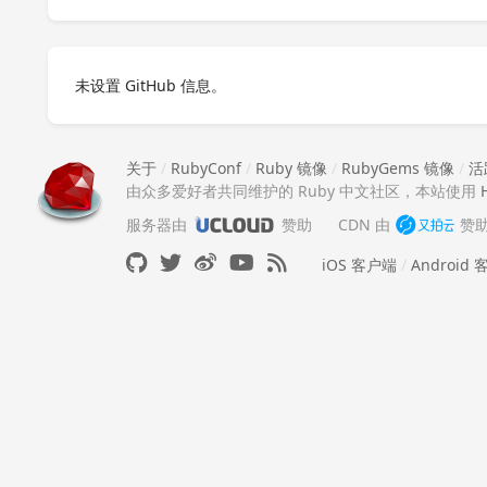
未设置 GitHub 信息。
关于
/
RubyConf
/
Ruby 镜像
/
RubyGems 镜像
/
活
由众多爱好者共同维护的 Ruby 中文社区，本站使用
服务器由
赞助
CDN 由
赞
iOS 客户端
/
Android