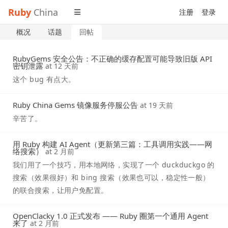
Ruby
China
注册
登录
概况
话题
回帖
RubyGems 安全公告：不正确的缓存配置可能导致旧版 API
密钥泄露
at
12 天前
这个 bug 有点大。
Ruby China Gems 镜像服务停服公告
at
19 天前
辛苦了。
用 Ruby 构建 AI Agent（更新第三篇：工具调用实践——网
络搜索）
at
2 月前
我们用了一个技巧，用本地网络，实现了一个 duckduckgo 的
搜索（效果很好）和 bing 搜索（效果也可以，稳定性一般）
的联合搜索，让用户免配置。
OpenClacky 1.0 正式发布 —— Ruby 圈第一个通用 Agent
来了
at
2 月前