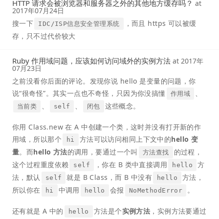
HTTP 请求会被浏览器和服务器之外的其他地方缓存吗？
at
2017年07月24日
搜一下
，而且 https 可以被缓
IDC/ISP信息安全管理系统
存，只不过代价较大
Ruby 作用域问题，应该如何访问域外的实例方法
at
2017年
07月23日
之前没看你后面的评论。发现你说 hello 是变量的问题，你
说“很奇怪”。其实一点也不奇怪，只因为你没搞懂
、
作用域
、
、
这些概念。
当前类
self
闭包
你用 Class.new 在 A 中创建一个类，这时并没有打开新的作
用域，所以那个
方法可以访问相同上下文中的
hello 变
hi
量
。而
hello 方法
的调用，要通过一个叫
的过程，
方法查找
这个过程重度依赖
，你在 B 类中直接调用
方
self
hello
法，默认
就是 B Class，而 B 中没有
方法，
self
hello
所以你在
中调用
会报
。
hi
hello
NoMethodError
还有就是 A 中的
方法是个
实例方法
，实例方法要通过
hello