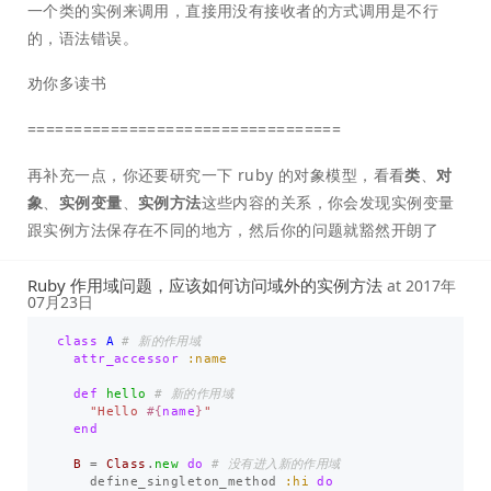
一个类的实例来调用，直接用没有接收者的方式调用是不行
的，语法错误。
劝你多读书
==================================
再补充一点，你还要研究一下 ruby 的对象模型，看看
类
、
对
象
、
实例变量
、
实例方法
这些内容的关系，你会发现实例变量
跟实例方法保存在不同的地方，然后你的问题就豁然开朗了
Ruby 作用域问题，应该如何访问域外的实例方法
at
2017年
07月23日
class
A
# 新的作用域
attr_accessor
:name
def
hello
# 新的作用域
"Hello 
#{
name
}
"
end
B
=
Class
.
new
do
# 没有进入新的作用域
define_singleton_method
:hi
do