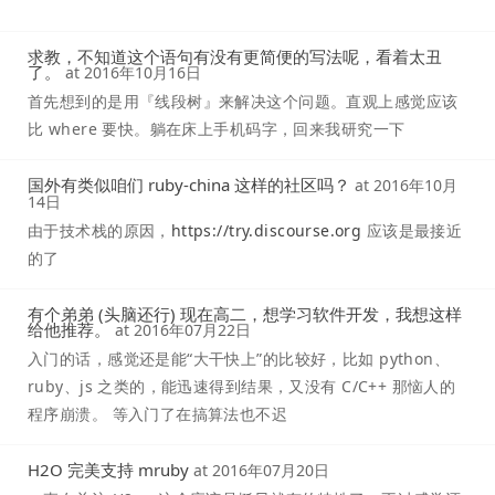
求教，不知道这个语句有没有更简便的写法呢，看着太丑
了。
at
2016年10月16日
首先想到的是用『线段树』来解决这个问题。直观上感觉应该
比 where 要快。躺在床上手机码字，回来我研究一下
国外有类似咱们 ruby-china 这样的社区吗？
at
2016年10月
14日
由于技术栈的原因，
https://try.discourse.org
应该是最接近
的了
有个弟弟 (头脑还行) 现在高二，想学习软件开发，我想这样
给他推荐。
at
2016年07月22日
入门的话，感觉还是能“大干快上”的比较好，比如 python、
ruby、js 之类的，能迅速得到结果，又没有 C/C++ 那恼人的
程序崩溃。 等入门了在搞算法也不迟
H2O 完美支持 mruby
at
2016年07月20日