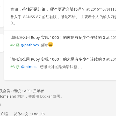
青轴，茶轴还是红轴， 哪个更适合敲代码？
at
2016年07月11
曾入手 GANSS 87 的红轴版，感觉不错。 主要看个人的输入
入。
请问怎么用 Ruby 实现 1000！的末尾有多少个连续的 0
at
20
#2 楼
@
pathbox
感谢
请问怎么用 Ruby 实现 1000！的末尾有多少个连续的 0
at
20
#3 楼
@
mimosa
感谢大神的酷炫语法糖。。
跃会员
/
组织
/
API
/
贡献者
Homeland
构建，并采用 Docker 部署。
助
 客户端
简体中文
/
English