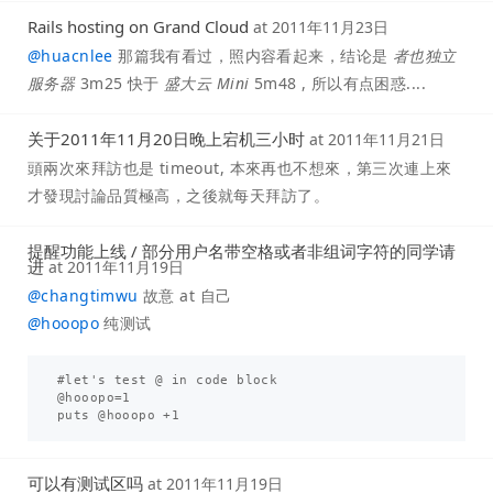
Rails hosting on Grand Cloud
at
2011年11月23日
@
huacnlee
那篇我有看过，照内容看起来，结论是
者也独立
服务器
3m25 快于
盛大云 Mini
5m48 , 所以有点困惑....
关于2011年11月20日晚上宕机三小时
at
2011年11月21日
頭兩次來拜訪也是 timeout, 本來再也不想來，第三次連上來
才發現討論品質極高，之後就每天拜訪了。
提醒功能上线 / 部分用户名带空格或者非组词字符的同学请
进
at
2011年11月19日
@
changtimwu
故意 at 自己
@
hooopo
纯测试
#let's test @ in code block

@hooopo=1

可以有测试区吗
at
2011年11月19日