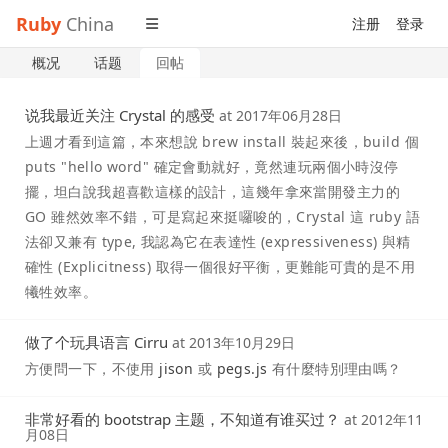
Ruby
China
注册
登录
概况
话题
回帖
说我最近关注 Crystal 的感受
at
2017年06月28日
上週才看到這篇，本來想說 brew install 裝起來後，build 個
puts "hello word" 確定會動就好，竟然連玩兩個小時沒停
擺，坦白說我超喜歡這樣的設計，這幾年拿來當開發主力的
GO 雖然效率不錯，可是寫起來挺囉唆的，Crystal 這 ruby 語
法卻又兼有 type, 我認為它在表達性 (expressiveness) 與精
確性 (Explicitness) 取得一個很好平衡，更難能可貴的是不用
犧牲效率。
做了个玩具语言 Cirru
at
2013年10月29日
方便問一下，不使用
jison
或
pegs.js
有什麼特別理由嗎？
非常好看的 bootstrap 主题，不知道有谁买过？
at
2012年11
月08日