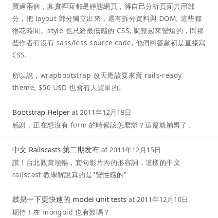
買過兩個，其實裡面都是靜態網頁，得自己分析頁面共用部
分，把 layout 部分獨立出來，還有拆分資料與 DOM, 這些都
很花時間。style 也只給最低階的 CSS, 調整起來蠻煩的，問那
些作者有沒有 sass/less source code, 他們回答當初是直接寫
CSS.
所以說，wrapbootstrap 改天應該要來賣 rails-ready
theme, $50 USD 也會有人買單的。
Bootstrap Helper
at
2011年12月19日
感謝，正在想沒有 form 的時候該怎麼辦？這篇就補齊了。
中文 Railscasts 第二期发布
at
2011年12月15日
讚！台北觀賞順暢，套句影片內的形容詞，這樣的中文
railscast 教學解說真的是"蠻性感的"
鼓捣一下更快速的 model unit tests
at
2011年12月10日
期待！在 mongoid 也有效嗎？