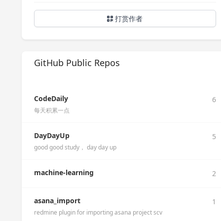
打赏作者
GitHub Public Repos
CodeDaily
6
每天积累一点
DayDayUp
5
good good study， day day up
machine-learning
2
asana_import
1
redmine plugin for importing asana project scv