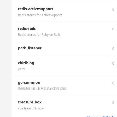
redis-activesupport
0
Redis stores for ActiveSupport
redis-rails
0
Redis stores for Ruby on Rails
path_listener
0
chiziblog
0
yami
go-common
0
哔哩哔哩 bilibili 网站后台工程 源码
treasure_box
0
vue treasure_box