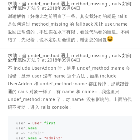
求助：当 undef_method 遇上 method_missing，rails 如何
处理属性方法？
at
2018年09月04日
谢谢解答！好像比之前明白了一些。其实我好奇的就是 rails
是如何通过 method_missing 的 fallback 来让 user.name
返回正常值的，不过实在水平有限，看源代码看的懵逼。不纠
结了，先记着，说不定以后会懂的，谢谢您的回复
求助：当 undef_method 遇上 method_missing，rails 如何
处理属性方法？
at
2018年09月04日
不 include UserAddon 时，使用 undef_method :name 会
报错，显示 user 没有 name 这个方法，如果 include
UserAddon 和 undef_method :name 都注释掉，那就跟普
通的 rails 对象一样了，有 name 和 name=，我这里只
undef_method :name 了，对 name=没有影响的。上面的代
码不变动，进入 rails console：
user
=
User
.
first
user
.
name
# => "admin"
user
.
name
=
"admin2"