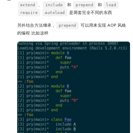
、
和
和
extend
include
prepend
load
是两套完全不同的东西
require
autoload
另外结合方法继承，
可以用来实现 AOP 风格
prepend
的编程 比如这样