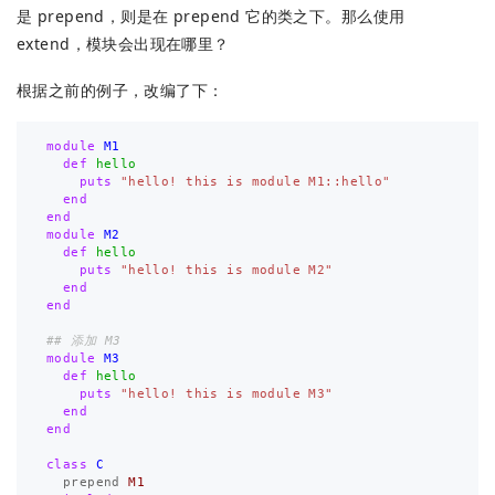
是 prepend，则是在 prepend 它的类之下。那么使用
extend，模块会出现在哪里？
根据之前的例子，改编了下：
module
M1
def
hello
puts
"hello! this is module M1::hello"
end
end
module
M2
def
hello
puts
"hello! this is module M2"
end
end
## 添加 M3
module
M3
def
hello
puts
"hello! this is module M3"
end
end
class
C
prepend
M1