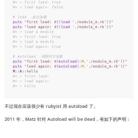
#= > first load: true
#= > load again: false
# load ：多次加载
puts
"first load: 
#{
(
load
'./module_m.rb'
)
}
"
puts
"load again: 
#{
(
load
'./module_m.rb'
)
}
"
#= > load a module
#= > first load: true
#= > load a module
#= > load again: true
# autoload ：调用时才加载
puts
"first load: 
#{
autoload
(
:M
,
'./module_m.rb'
)
}
"
puts
"load again: 
#{
autoload
(
:M
,
'./module_m.rb'
)
}
"
M
::
A
::
hello
#= > first load:
#= > load again:
#= > hello
不过现在应该很少有 rubyist 用 autoload 了。
2011 年，Matz 针对 Autoload will be dead，有如下的声明：