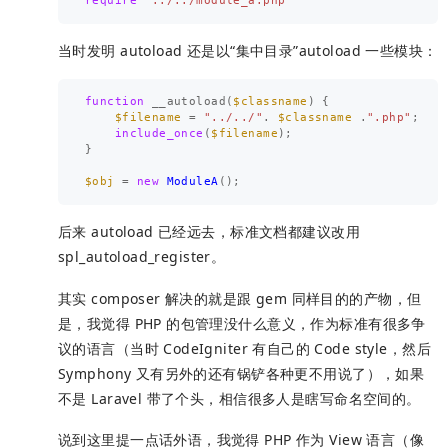
require
'../../module_a.php'
当时发明 autoload 还是以“集中目录”autoload 一些模块：
function
__autoload
(
$classname
)
{
$filename
=
"../../"
.
$classname
.
".php"
;
include_once
(
$filename
);
}
$obj
=
new
ModuleA
();
后来 autoload 已经远去，标准文档都建议改用
spl_autoload_register。
其实 composer 解决的就是跟 gem 同样目的的产物，但
是，我觉得 PHP 的包管理没什么意义，作为标准有很多争
议的语言（当时 CodeIgniter 有自己的 Code style，然后
Symphony 又有另外的还有锅铲各种更不用说了），如果
不是 Laravel 带了个头，相信很多人是瞎写命名空间的。
说到这里提一点话外语，我觉得 PHP 作为 View 语言（像