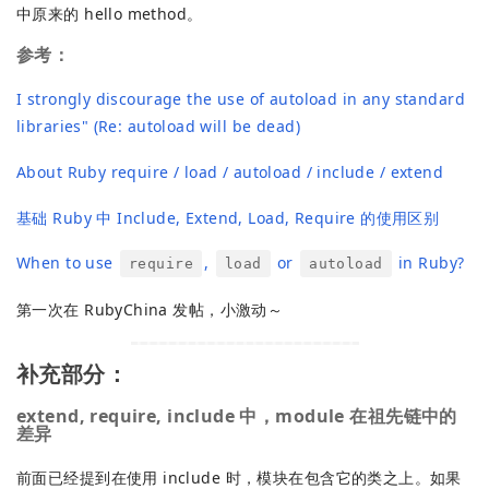
中原来的 hello method。
参考：
I strongly discourage the use of autoload in any standard
libraries" (Re: autoload will be dead)
About Ruby require / load / autoload / include / extend
基础 Ruby 中 Include, Extend, Load, Require 的使用区别
When to use
,
or
in Ruby?
require
load
autoload
第一次在 RubyChina 发帖，小激动～
补充部分：
extend, require, include 中，module 在祖先链中的
差异
前面已经提到在使用 include 时，模块在包含它的类之上。如果