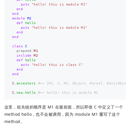
puts
"hello! this is module M1"
end
end
module
M2
def
hello
puts
"hello! this is module M2"
end
end
class
C
prepend
M1
include
M2
def
hello
puts
"hello! this is class C"
end
end
C
.
ancestors
#=> [M1, C, M2, Object, Kernel, BasicObjec
C
.
new
.
hello
#=> hello! this is module M1
这里，祖先链的顺序是 M1 在最前面，所以即使 C 中定义了一个
method hello，也不会被调用，因为 module M1 覆写了这个
method。