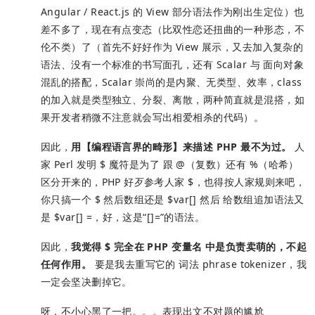
Angular / React.js 的 View 部分语法作为刚出生定位）也
差不多了，现在有点变态（比双性恋还扭曲的一种形态，不
伦不类）了（首先不好好作为 View 展示，又去加入复杂的
语法、没有一个标准的书写面孔，还有 Scalar 与 面向对象
混乱的搭配，Scalar 崇尚的是内聚、无类型、效率，class
的加入就是类型独立、分裂、离散，两种简直就是混搭，如
果开发者稍微不注意就会写出相爱相杀的代码）。
因此，
用【编程语言界的畸形】来描述 PHP 最不为过。
人
家 Perl 发明 $ 魔符是为了 跟 @（复数）还有 %（哈希）
区分开来的，PHP 好歹参考人家 $，也得按人家规则来吧，
你只搞一个 $ 然后数组还是 $var[] 然后 给数组追加语法又
是 $var[] =，好，这是“[]=”的语法。
因此，
我觉得 $ 完全在 PHP 变量名 中是负责卖萌的，不起
任何作用。
要是我去重写它的 词法 phrase tokenizer，我
一定会坚决删掉它。
呀，不小心黑了一把。。。表现出文不对题的尴尬