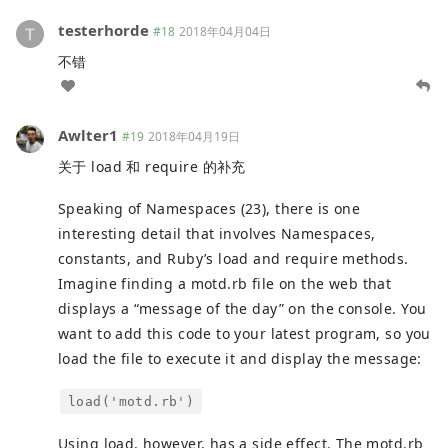
testerhorde
#18
2018年04月04日
不错
Awlter1
#19
2018年04月19日
关于 load 和 require 的补充
Speaking of Namespaces (23), there is one
interesting detail that involves Namespaces,
constants, and Ruby’s load and require methods.
Imagine finding a motd.rb file on the web that
displays a “message of the day” on the console. You
want to add this code to your latest program, so you
load the file to execute it and display the message:
load('motd.rb')
Using load, however, has a side effect. The motd.rb