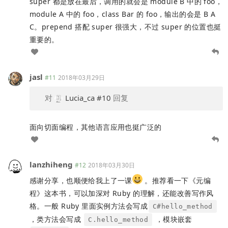
super 都是放在最后，调用的就会是 module B 中的 foo，
module A 中的 foo，class Bar 的 foo，输出的会是 B A
C。prepend 搭配 super 很强大，不过 super 的位置也挺
重要的。
jasl
#11
2018年03月29日
对
Lucia_ca
#10
回复
面向切面编程，其他语言应用也挺广泛的
lanzhiheng
#12
2018年03月30日
感谢分享，也顺便给我上了一课
。推荐看一下《元编
程》这本书，可以加深对 Ruby 的理解，还能改善写作风
格。一般 Ruby 里面实例方法会写成
C#hello_method
，类方法会写成
，模块嵌套
C.hello_method