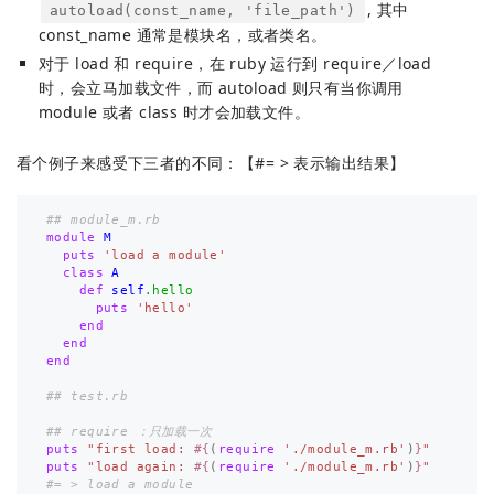
, 其中
autoload(const_name, 'file_path')
const_name 通常是模块名，或者类名。
对于 load 和 require，在 ruby 运行到 require／load
时，会立马加载文件，而 autoload 则只有当你调用
module 或者 class 时才会加载文件。
看个例子来感受下三者的不同：【#= > 表示输出结果】
## module_m.rb
module
M
puts
'load a module'
class
A
def
self
.
hello
puts
'hello'
end
end
end
## test.rb
## require ：只加载一次
puts
"first load: 
#{
(
require
'./module_m.rb'
)
}
"
puts
"load again: 
#{
(
require
'./module_m.rb'
)
}
"
#= > load a module