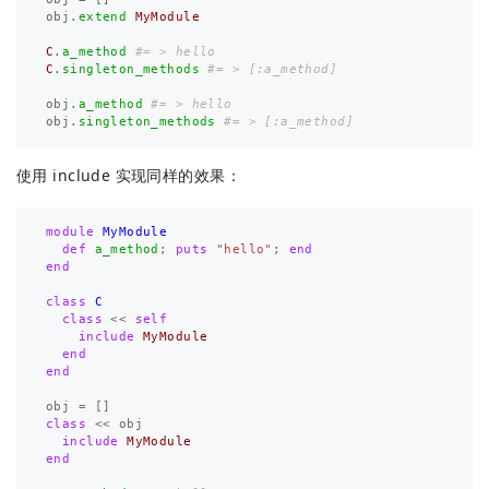
obj
.
extend
MyModule
C
.
a_method
#= > hello
C
.
singleton_methods
#= > [:a_method]
obj
.
a_method
#= > hello
obj
.
singleton_methods
#= > [:a_method]
使用 include 实现同样的效果：
module
MyModule
def
a_method
;
puts
"hello"
;
end
end
class
C
class
<<
self
include
MyModule
end
end
obj
=
[]
class
<<
obj
include
MyModule
end