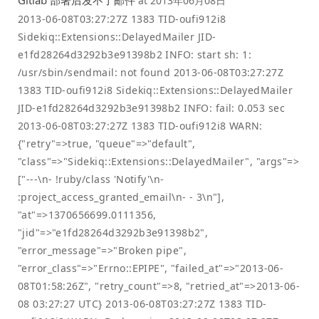
at
2013年06月08日
2013-06-08T03:27:27Z 1383 TID-oufi912i8
Sidekiq::Extensions::DelayedMailer JID-
e1fd28264d3292b3e91398b2 INFO: start sh: 1:
/usr/sbin/sendmail: not found 2013-06-08T03:27:27Z
1383 TID-oufi912i8 Sidekiq::Extensions::DelayedMailer
JID-e1fd28264d3292b3e91398b2 INFO: fail: 0.053 sec
2013-06-08T03:27:27Z 1383 TID-oufi912i8 WARN:
{"retry"=>true, "queue"=>"default",
"class"=>"Sidekiq::Extensions::DelayedMailer", "args"=>
["---\n- !ruby/class 'Notify'\n-
:project_access_granted_email\n- - 3\n"],
"at"=>1370656699.0111356,
"jid"=>"e1fd28264d3292b3e91398b2",
"error_message"=>"Broken pipe",
"error_class"=>"Errno::EPIPE", "failed_at"=>"2013-06-
08T01:58:26Z", "retry_count"=>8, "retried_at"=>2013-06-
08 03:27:27 UTC} 2013-06-08T03:27:27Z 1383 TID-