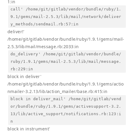
1:in
call' /home/git/gitlab/vendor/bundle/ruby/1.
9.1/gems/mail-2.5.3/lib/mail/network/deliver
y_methods/sendmail.rb:57:in
deliver!'
/home/git/gitlab/vendor/bundle/ruby/1.9.1/gems/mail-
2.5.3/lib/mail/message.rb:2033:in
do_delivery' /home/git/gitlab/vendor/bundle/
ruby/1.9.1/gems/mail-2.5.3/lib/mail/message.
rb:229:in
block in deliver'
/home/git/gitlab/vendor/bundle/ruby/1.9.1/gems/actio
nmailer-3.2.13/lib/action_mailer/base.rb:415:in
block in deliver_mail' /home/git/gitlab/vend
or/bundle/ruby/1.9.1/gems/activesupport-3.2.
13/lib/active_support/notifications.rb:123:i
n
block in instrument'