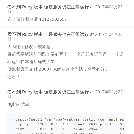
看不到 Ruby 版本 但是服务仍在正常运行
at
2017年04月23
日
在 ? 请打我电话 13127503557
看不到 Ruby 版本 但是服务仍在正常运行
at
2017年04月23
日
因为这个修改比较紧急，
目前需要解决的问题主要有两个，一个是部署新代码，一个是
我运行在本地后样式丢失
所以我愿意支付 3000+ 来解决这个问题，今天有效，
谢谢！
看不到 Ruby 版本 但是服务仍在正常运行
at
2017年04月23
日
nginx 信息
deploy@Web01:/var/www/weather_station/current
$ 
ps aux
deploy    6261  0.0  0.0  10440  2012 pts/8    S+   1
root     56812  0.0  0.0  77640  2944 ?        Ss   1
www-data 56813  0.0  0.0  78296  5644 ?        S    1