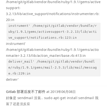
/home/git/gitlab/vendor/bundle/ruby/1.9.1/gems/active
support-
3.2.13/lib/active_support/notifications/instrumenter.rb:
20:in
instrument' /home/git/gitlab/vendor/bundle/r
uby/1.9.1/gems/activesupport-3.2.13/lib/acti
ve_support/notifications.rb:123:in
instrument'
/home/git/gitlab/vendor/bundle/ruby/1.9.1/gems/actio
nmailer-3.2.13/lib/action_mailer/base.rb:413:in
deliver_mail' /home/git/gitlab/vendor/bundl
e/ruby/1.9.1/gems/mail-2.5.3/lib/mail/messag
e.rb:229:in
deliver'
Gitlab 部署后发不了邮件
at
2013年06月08日
好像是 sendmail 没装.. sudo apt-get install sendmail 我
装了还是没反应