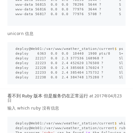
www-data 56815  0.0  0.0  78296  5644 ?        S    1
www-data 56816  0.0  0.0  77976  3644 ?        S    1
www-data 56817  0.0  0.0  77976  5708 ?        S    1
unicorn 信息
deploy@Web01:/var/www/weather_station/current
$ 
ps aux
deploy    6363  0.0  0.0  10440  1900 pts/8    S+   1
deploy   22217  0.0  2.3 377536 168968 ?       Sl   A
deploy   22223  0.0  2.4 452620 176500 ?       Sl   A
deploy   22228  0.0  2.4 385668 176024 ?       Sl   A
deploy   22233  0.0  2.4 385404 175732 ?       Sl   A
deploy   22238  0.0  2.4 384748 175280 ?       Sl   A
看不到 Ruby 版本 但是服务仍在正常运行
at
2017年04月23
日
输入 which ruby 没有信息
deploy@Web01:/var/www/weather_station/current
$ 
which r
deploy@Web01:/var/www/weather_station/current
$ 
ruby

The program 
'ruby'
 can be found 
in 
the following packa