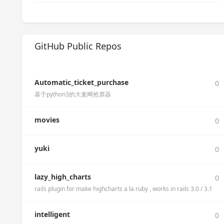
GitHub Public Repos
Automatic_ticket_purchase
0
基于python3的大麦网抢票器
movies
0
yuki
0
lazy_high_charts
0
rails plugin for make highcharts a la ruby , works in rails 3.0 / 3.1
intelligent
0