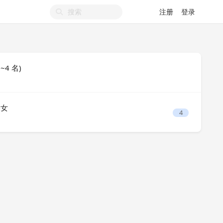
注册
登录
~4 名)
美女
4