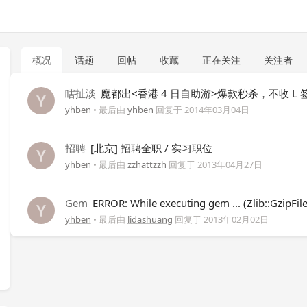
概况
话题
回帖
收藏
正在关注
关注者
瞎扯淡
魔都出<香港 4 日自助游>爆款秒杀，不收 L 
yhben
• 最后由
yhben
回复于
2014年03月04日
招聘
[北京] 招聘全职 / 实习职位
yhben
• 最后由
zzhattzzh
回复于
2013年04月27日
Gem
ERROR: While executing gem ... (Zlib::GzipFile
yhben
• 最后由
lidashuang
回复于
2013年02月02日