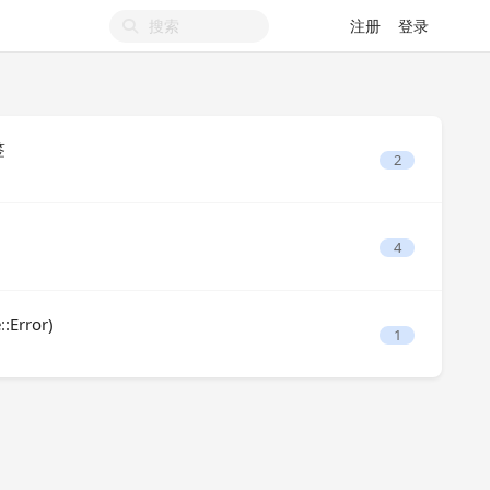
注册
登录
签
2
4
::Error)
1