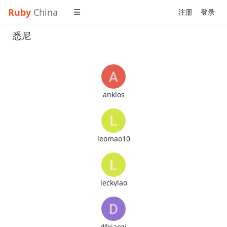
Ruby
China
注册
登录
悉尼
anklos
leomao10
leckylao
dfxiaozi