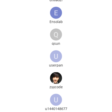
Ensolab
qsun
userpan
zyycode
u1440148677