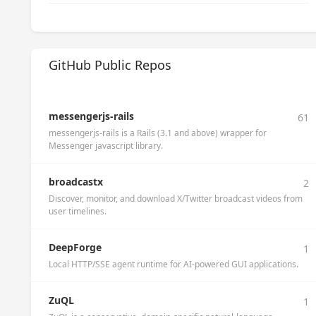
GitHub Public Repos
messengerjs-rails
61
messengerjs-rails is a Rails (3.1 and above) wrapper for
Messenger javascript library.
broadcastx
2
Discover, monitor, and download X/Twitter broadcast videos from
user timelines.
DeepForge
1
Local HTTP/SSE agent runtime for AI-powered GUI applications.
ZuQL
1