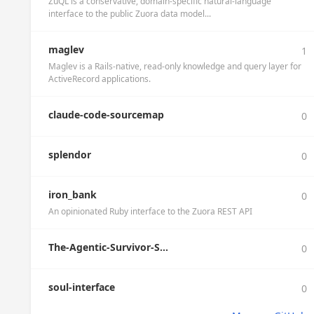
ZuQL is a conservative, domain-specific natural-language
interface to the public Zuora data model...
maglev
1
Maglev is a Rails-native, read-only knowledge and query layer for
ActiveRecord applications.
claude-code-sourcemap
0
splendor
0
iron_bank
0
An opinionated Ruby interface to the Zuora REST API
The-Agentic-Survivor-S...
0
soul-interface
0