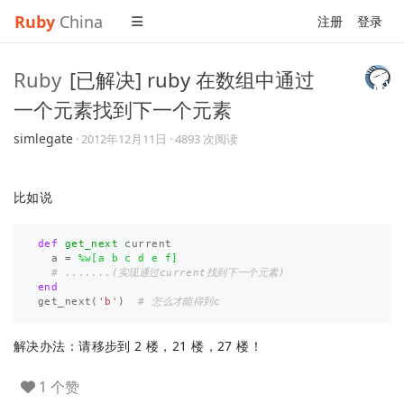
Ruby
China
注册
登录
Ruby
[已解决] ruby 在数组中通过
一个元素找到下一个元素
simlegate
·
2012年12月11日
· 4893 次阅读
比如说
def
get_next
current
a
=
%w[a b c d e f]
# .......(实现通过current找到下一个元素)
end
get_next
(
'b'
)
# 怎么才能得到c
解决办法：请移步到 2 楼，21 楼，27 楼！
1 个赞