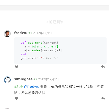
0 楼 已删除
fredwu
#1
2012年12月11日
def
get_next
(
current
)
a
=
%w[a b c d e f]
a
[
a
.
index
(
current
)
+
1
]
end
get_next
(
'b'
)
#=> "c"
simlegate
#2
2012年12月11日
#2 楼
@
fredwu
谢谢，你的做法我和我一样，我觉得不简
洁，所以想换种方法