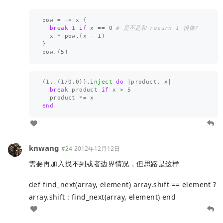
pow
=
->
x
{
break
1
if
x
==
0
# 是不是和 return 1 很像?
x
*
pow
.
(
x
-
1
)
}
pow
.
(
5
)
(
1
..
(
1
/
0.0
)).
inject
do
|
product
,
x
|
break
product
if
x
>
5
product
*=
x
end
knwang
#24
2012年12月12日
需要再加入找不到或者边界情况，但思路是这样
def find_next(array, element) array.shift == element ?
array.shift : find_next(array, element) end