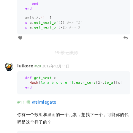
end
end
a
=
[
3
,
2
,
'1'
]
p
a
.
get_next_of
(
2
)
#=> "1"
p
a
.
get_next_of
(
-
2
)
#=> 3
19 楼 已删除
luikore
#20
2012年12月11日
def
get_next
x
Hash
[
%w[a b c d e f]
.
each_cons
(
2
).
to_a
][
x
]
end
#11 楼
@
simlegate
你有一个数组和里面的一个元素，想找下一个，可能你的代
码是这个样子的？