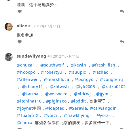
哇哦，这个场地真赞～
alice
#3
2012年07月11日
报名参加
sundevilyang
#4
2012年07月11日
@
chucai
，
@
southwolf
，
@
kewin
，
@
fresh_fish
，
@
hooopo
，
@
robertyu
，
@
suupic
，
@
azhao
，
@
allenwei
，
@
marshluca
，
@
pongyo
，
@
congteng
，
@
chairy11
，
@
zhlwish
，
@
lyfi2003
，
@
kafka0102
，
@
karma
，
@
weeweee
，
@
oldcwj
，
@
jjym
，
@
itchina110
,
@
piginzoo
,
@
loddit
, @财帮子，
@
joynet
中国，
@
ldapted
,
@
Seravia
,
@
caiwangqin
，
@
TualatriX
，
@
yorzi
，
@
hawkflying
，
@
yorzi
，
@
chucai
麻烦各位@在北京的朋友，多多宣传一下。