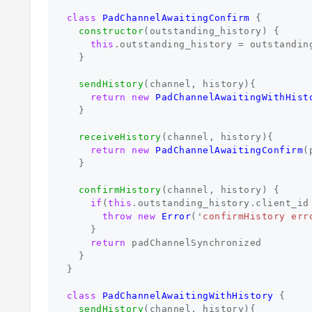
class
PadChannelAwaitingConfirm
{
constructor
(
outstanding_history
)
{
this
.
outstanding_history
=
outstandin
}
sendHistory
(
channel
,
history
){
return
new
PadChannelAwaitingWithHist
}
receiveHistory
(
channel
,
history
){
return
new
PadChannelAwaitingConfirm
(
}
confirmHistory
(
channel
,
history
)
{
if
(
this
.
outstanding_history
.
client_id
throw
new
Error
(
'
confirmHistory err
}
return
padChannelSynchronized
}
}
class
PadChannelAwaitingWithHistory
{
sendHistory
(
channel
,
history
){