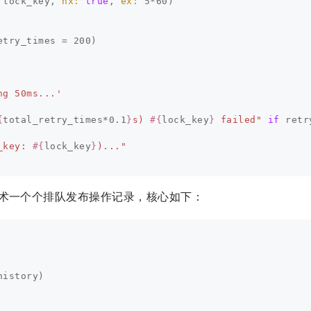
lock_key
,
nx: 
true
,
ex: 
5
*
60
)
etry_times
=
200
)
ng 50ms...'
{
total_retry_times
*
0.1
}
s) 
#{
lock_key
}
 failed"
if
retr
_key: 
#{
lock_key
}
)..."
技术一个个排队发布操作记录，核心如下：
history
)