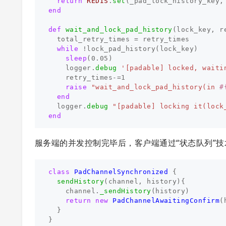
return
REDIS
.
set
(
_pad_lock_history_key
,
end
def
wait_and_lock_pad_history
(
lock_key
,
r
total_retry_times
=
retry_times
while
!
lock_pad_history
(
lock_key
)
sleep
(
0.05
)
logger
.
debug
'[padable] locked, waiti
retry_times
-=
1
raise
"wait_and_lock_pad_history(in 
#
end
logger
.
debug
"[padable] locking it(lock
end
服务端的并发控制完毕后，客户端通过“状态队列”
class
PadChannelSynchronized
{
sendHistory
(
channel
,
history
){
channel
.
_sendHistory
(
history
)
return
new
PadChannelAwaitingConfirm
(
}
}