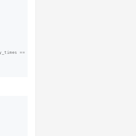
y_times
==
0