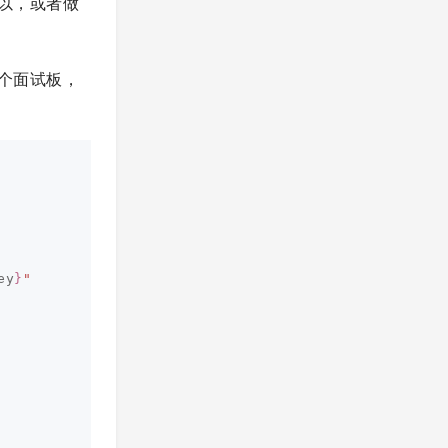
还可以，或者做
个面试板，
ey
}
"