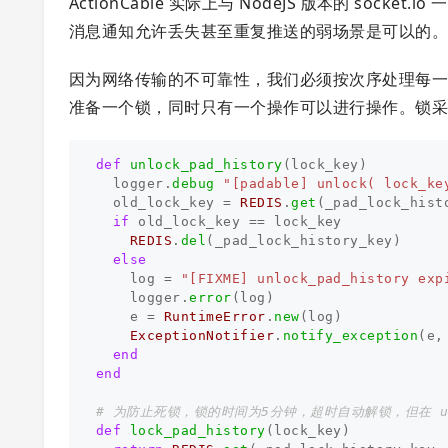
ActionCable 实际上与 NodeJS 版本的 s
消息通知允许丢失甚至重复推送的弱场景是可以的。但
因为网络传输的不可靠性，我们必须按次序处理每
准备一个锁，同时只有一个操作可以进行操作。锁采用了
def
unlock_pad_history
(
lock_key
)
logger
.
debug
"[padable] unlock( lock_ke
old_lock_key
=
REDIS
.
get
(
_pad_lock_hist
if
old_lock_key
==
lock_key
REDIS
.
del
(
_pad_lock_history_key
)
else
log
=
"[FIXME] unlock_pad_history exp
logger
.
error
(
log
)
e
=
RuntimeError
.
new
(
log
)
ExceptionNotifier
.
notify_exception
(
e
,
end
end
# 为防止死锁，锁的时间为5分钟，超时自动解锁，但在 un
def
lock_pad_history
(
lock_key
)