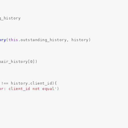
g_history
ory
(
this
.
outstanding_history
,
history
)
pair_history
[
0
])
!==
history
.
client_id
){
or: client_id not equal
'
)