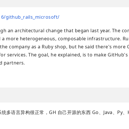
16/github_rails_microsoft/
ugh an architectural change that began last year. The c
a more heterogeneous, composable infrastructure. Ruby
 the company as a Ruby shop, but he said there's more G
r services. The goal, he explained, is to make GitHub's 
nd partners.
统多语言异构很正常，GH 自己开源的东西 Go、Java、Py、Has