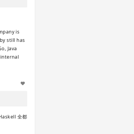
ompany is
 still has
o, Java
internal
kell 全都