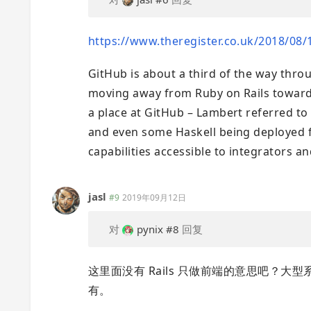
https://www.theregister.co.uk/2018/08/
GitHub is about a third of the way thro
moving away from Ruby on Rails toward 
a place at GitHub – Lambert referred to
and even some Haskell being deployed fo
capabilities accessible to integrators a
jasl
#9
2019年09月12日
对
pynix
#8
回复
这里面没有 Rails 只做前端的意思吧？大型系
有。