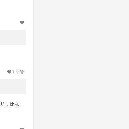
1 个赞
s 挖坑，比如