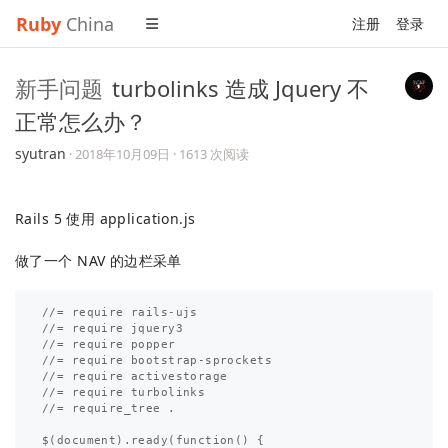
Ruby
China
注册
登录
新手问题
turbolinks 造成 Jquery 不
正常怎么办？
syutran
·
2018年10月09日
· 1613 次阅读
Rails 5 使用 application.js
做了一个 NAV 的边栏采单
//= require rails-ujs                                  
//= require jquery3                                    
//= require popper                                     
//= require bootstrap-sprockets             

//= require activestorage                              
//= require turbolinks                                 
//= require_tree .                                     
$(document).ready(function() {                         