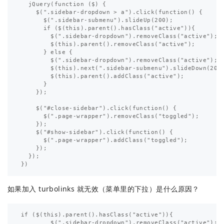
  jQuery(function ($) {                                
    $(".sidebar-dropdown > a").click(function() {      
      $(".sidebar-submenu").slideUp(200);              
      if ($(this).parent().hasClass("active")){        
        $(".sidebar-dropdown").removeClass("active");  
        $(this).parent().removeClass("active");        
      } else {                                         
        $(".sidebar-dropdown").removeClass("active");  
        $(this).next(".sidebar-submenu").slideDown(200)
        $(this).parent().addClass("active");           
      }                                                
    });                                                
    $("#close-sidebar").click(function() {             
      $(".page-wrapper").removeClass("toggled");       
    });                                                
    $("#show-sidebar").click(function() {              
      $(".page-wrapper").addClass("toggled");          
    });                                                
  });                                                  
如果加入 turbolinks 就无效（菜单里的下拉）是什么原因？
if ($(this).parent().hasClass("active")){              
        $(".sidebar-dropdown").removeClass("active");