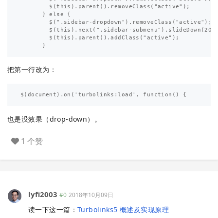
        $(this).parent().removeClass("active");      
      } else {                                         
        $(".sidebar-dropdown").removeClass("active");  
        $(this).next(".sidebar-submenu").slideDown(200)
        $(this).parent().addClass("active");           
把第一行改为：
也是没效果（drop-down）。
1 个赞
lyfi2003
#0
2018年10月09日
读一下这一篇：
Turbolinks5 概述及实现原理