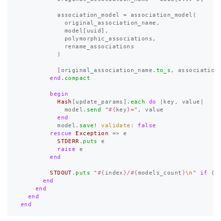
association_model
=
association_model
(
original_association_name
,
model
[
uuid
],
polymorphic_associations
,
rename_associations
)
[
original_association_name
.
to_s
,
association
end
.
compact
begin
Hash
[
update_params
].
each
do
|
key
,
value
|
model
.
send
"
#{
key
}
="
,
value
end
model
.
save!
validate: 
false
rescue
Exception
=>
e
STDERR
.
puts
e
raise
e
end
STDOUT
.
puts
"
#{
index
}
/
#{
models_count
}
\n
"
if
(
c
end
end
end
end