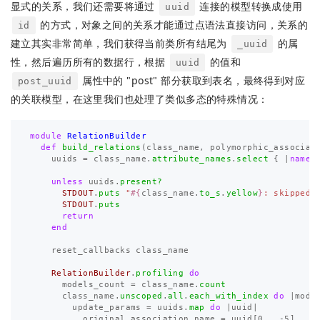
显式的关系，我们还需要将通过
连接的模型转换成使用
uuid
的方式，对象之间的关系才能通过点语法直接访问，关系的
id
建立其实非常简单，我们获得当前类所有结尾为
的属
_uuid
性，然后遍历所有的数据行，根据
的值和
uuid
属性中的 "post" 部分获取到表名，最终得到对应
post_uuid
的关联模型，在这里我们也处理了类似多态的特殊情况：
module
RelationBuilder
def
build_relations
(
class_name
,
polymorphic_associat
uuids
=
class_name
.
attribute_names
.
select
{
|
name
|
unless
uuids
.
present?
STDOUT
.
puts
"
#{
class_name
.
to_s
.
yellow
}
: skipped"
STDOUT
.
puts
return
end
reset_callbacks
class_name
RelationBuilder
.
profiling
do
models_count
=
class_name
.
count
class_name
.
unscoped
.
all
.
each_with_index
do
|
mode
update_params
=
uuids
.
map
do
|
uuid
|
original_association_name
=
uuid
[
0
...-
5
]