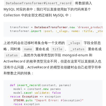
将数据插入
DatabaseTransformer#insert_record
MySQL 对应的表中；我们可以直接使用如下的代码将某个
Collection 中的全部文档迁移到 MySQL 中：
transformer
=
DatabaseTransformer
.
new
'draven_producti
transformer
.
import
:post
,
:_slugs
,
name: :title
,
_stat
上述代码会在迁移时将集合每一个文档的
字段全部忽
_slugs
略，同时将
重命名成
、
重命名成
name
title
_status
，虽然作为枚举类型的字段 mongoid-enum 和
status
ActiveRecord 的枚举类型完全不同，但是在这里可以直接插入也
没有什么问题，ActiveRecord 的模型在创建时会自己处理字符串
和整数之间的转换：
def
insert_record
(
constant
,
params
)
model
=
constant
.
new
params
model
.
save!
validate: 
false
rescue
Exception
=>
exception
STDERR
.
puts
"Import Error: 
#{
exception
}
"
raise
exception