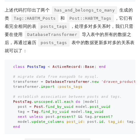
上述代码打印出了两个
生成的
has_and_belongs_to_many
类
和
，它们有
Tag::HABTM_Posts
Post::HABTM_Tags
着完全相同的表
，处理多对多关系时，我们只需
posts_tags
要在使用
导入表中的所有的数据之
DatabaseTransformer
后，再通过遍历
表中的数据更新多对多的关系表
posts_tags
就可以了：
class
PostsTag
<
ActiveRecord
::
Base
;
end
# migrate data from mongodb to mysql.
transformer
=
DatabaseTransformer
.
new
'draven_producti
transformer
.
import
:posts_tags
# establish association between posts and tags.
PostsTag
.
unscoped
.
all
.
each
do
|
model
|
post
=
Post
.
find_by_uuid
model
.
post_uuid
tag
=
Tag
.
find_by_uuid
model
.
tag_uuid
next
unless
post
.
present?
&&
tag
.
present?
model
.
update_columns
post_id: 
post
.
id
,
tag_id: 
tag
.
i
end