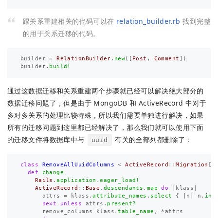
跟关系重建相关的代码可以在
relation_builder.rb
找到完整
的用于关系迁移的代码。
builder
=
RelationBuilder
.
new
([
Post
,
Comment
])
builder
.
build!
通过这数据迁移和关系重建两个步骤就已经可以解决绝大部分的
数据迁移问题了，但是由于 MongoDB 和 ActiveRecord 中对于
多对多关系的处理比较特殊，所以我们需要单独进行解决，如果
所有的迁移问题到这里都已经解决了，那么我们就可以使用下面
的迁移文件将数据库中与
有关的全部列都删除了：
uuid
class
RemoveAllUuidColumns
<
ActiveRecord
::
Migration
[
5
def
change
Rails
.
application
.
eager_load!
ActiveRecord
::
Base
.
descendants
.
map
do
|
klass
|
attrs
=
klass
.
attribute_names
.
select
{
|
n
|
n
.
inc
next
unless
attrs
.
present?
remove_columns
klass
.
table_name
,
*
attrs