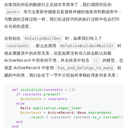
在查找到对应的数据行之后就非常简单了，我们调用对应的
等方法更新外键最后直接将外键的值保存到数据库中，
post=
与数据的迁移过程一样，我们在这段代码的执行过程中也会打印
出当前的进度。
在初始化
时，如果我们传入了
RelationBuilder
，那么在调用
时
constants
RelationBuilder#build!
就会重建其中的全部关系，但是如果没有传入就会默认加载
ActiveRecord 中所有的子类，并去掉其中包含
的模型，也
::
就是 ActiveRecord 中使用
创
has_and_belongs_to_many
建的中间类，我们会在下一节中介绍如何单独处理多对多关系：
def
initialize
(
constants
=
[])
if
constants
.
present?
@constants
=
constants
else
Rails
.
application
.
eager_load!
@constants
=
ActiveRecord
::
Base
.
descendants
.
reject
{
|
constant
|
constant
.
to_s
.
include?
(
':
end
end