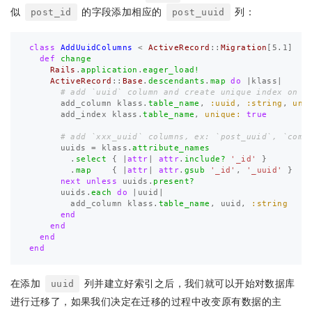
似
的字段添加相应的
列：
post_id
post_uuid
class
AddUuidColumns
<
ActiveRecord
::
Migration
[
5.1
]
def
change
Rails
.
application
.
eager_load!
ActiveRecord
::
Base
.
descendants
.
map
do
|
klass
|
# add `uuid` column and create unique index on `
add_column
klass
.
table_name
,
:uuid
,
:string
,
uni
add_index
klass
.
table_name
,
unique: 
true
# add `xxx_uuid` columns, ex: `post_uuid`, `comm
uuids
=
klass
.
attribute_names
.
select
{
|
attr
|
attr
.
include?
'_id'
}
.
map
{
|
attr
|
attr
.
gsub
'_id'
,
'_uuid'
}
next
unless
uuids
.
present?
uuids
.
each
do
|
uuid
|
add_column
klass
.
table_name
,
uuid
,
:string
end
end
end
end
在添加
列并建立好索引之后，我们就可以开始对数据库
uuid
进行迁移了，如果我们决定在迁移的过程中改变原有数据的主