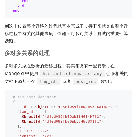
end
end
end
到这里位置整个迁移的过程就基本完成了，接下来就是跟整个迁
移过程中有关的其他事项，例如：对多对关系、测试的重要性等
话题。
多对多关系的处理
多对多关系在数据的迁移过程中其实稍微有一些复杂，在
Mongoid 中使用
会在相关的
has_and_belongs_to_many
文档下添加一个
或者
数组：
tag_ids
post_ids
# The post document.
{
"_id"
:
ObjectId
(
"4d3ed089fb60ab534684b7e9"
),
"tag_ids"
:
[
ObjectId
(
"4d3ed089fb60ab534684b7f2"
),
ObjectId
(
"4d3ed089fb60ab53468831f1"
)
],
"title"
:
"xxx"
,
"content"
:
"xxx"