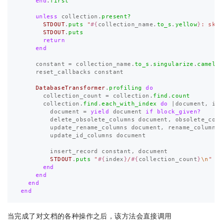
end
.
first
unless
collection
.
present?
STDOUT
.
puts
"
#{
collection_name
.
to_s
.
yellow
}
: ski
STDOUT
.
puts
return
end
constant
=
collection_name
.
to_s
.
singularize
.
camelc
reset_callbacks
constant
DatabaseTransformer
.
profiling
do
collection_count
=
collection
.
find
.
count
collection
.
find
.
each_with_index
do
|
document
,
in
document
=
yield
document
if
block_given?
delete_obsolete_columns
document
,
obsolete_col
update_rename_columns
document
,
rename_columns
update_id_columns
document
insert_record
constant
,
document
STDOUT
.
puts
"
#{
index
}
/
#{
collection_count
}
\n
"
i
end
end
end
end
当完成了对文档的各种操作之后，该方法会直接调用