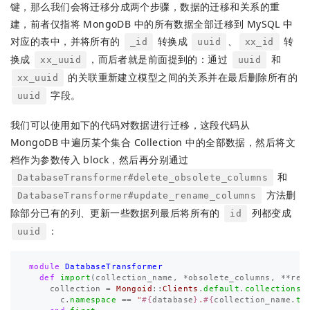
键，那么我们会将迁移分成两个步骤，数据的迁移和关系的重
建，前者仅指将 MongoDB 中的所有数据全部迁移到 MySQL 中
对应的表中，并将所有的
转换成
、
转
_id
uuid
xx_id
换成
，而后者就是前面提到的：通过
和
xx_uuid
uuid
的关联重新建立模型之间的关系并在最后删除所有的
xx_uuid
字段。
uuid
我们可以使用如下的代码对数据进行迁移，这段代码从
MongoDB 中遍历某个集合 Collection 中的全部数据，然后将文
档作为参数传入 block，然后再分别通过
和
DatabaseTransformer#delete_obsolete_columns
方法删
DatabaseTransformer#update_rename_columns
除部分已有的列、更新一些数据列最后将所有的
列都变成
id
：
uuid
module
DatabaseTransformer
def
import
(
collection_name
,
*
obsolete_columns
,
**
ren
collection
=
Mongoid
::
Clients
.
default
.
collections
.
c
.
namespace
==
"
#{
database
}
.
#{
collection_name
.
to