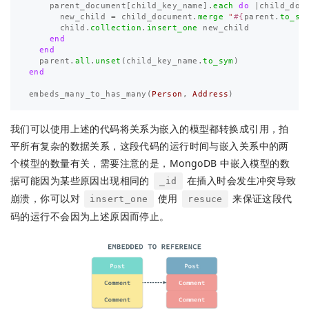
parent_document
[
child_key_name
].
each
do
|
child_doc
new_child
=
child_document
.
merge
"
#{
parent
.
to_s
.
child
.
collection
.
insert_one
new_child
end
end
parent
.
all
.
unset
(
child_key_name
.
to_sym
)
end
embeds_many_to_has_many
(
Person
,
Address
)
我们可以使用上述的代码将关系为嵌入的模型都转换成引用，拍
平所有复杂的数据关系，这段代码的运行时间与嵌入关系中的两
个模型的数量有关，需要注意的是，MongoDB 中嵌入模型的数
据可能因为某些原因出现相同的
在插入时会发生冲突导致
_id
崩溃，你可以对
使用
来保证这段代
insert_one
resuce
码的运行不会因为上述原因而停止。