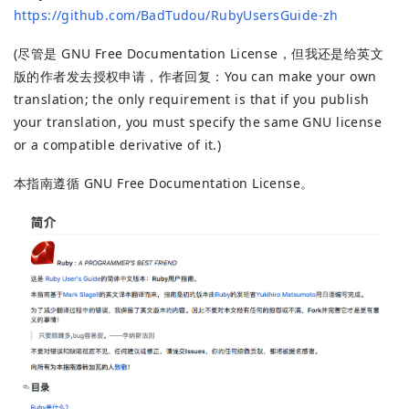
https://github.com/BadTudou/RubyUsersGuide-zh
(尽管是 GNU Free Documentation License，但我还是给英文
版的作者发去授权申请，作者回复：You can make your own
translation; the only requirement is that if you publish
your translation, you must specify the same GNU license
or a compatible derivative of it.)
本指南遵循 GNU Free Documentation License。