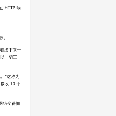
HTTP 响
收。
示着接下来一
所以一切正
包。”这称为
接收 10 个
果网络变得拥