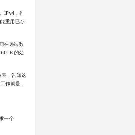
。IPv4，作
只能重用已存
间在远端数
0TB 的处
由表，告知这
的工作就是，
求一个