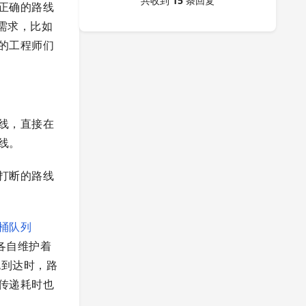
共收到
15
条回复
正确的路线
件需求，比如
的工程师们
线，直接在
线。
打断的路线
桶队列
，各自维护着
包到达时，路
传递耗时也