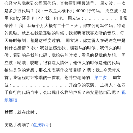
会经常从我家到公司写代码，直接写到明晨清早。 周立波：一次
是多少行代码？ 我：一次是大概不到 4000 行代码。 周立波：是
用 Ruby 还是 PHP？ 我：PHP。 周立波：。。。。。。。。非常
辛苦！ 我：我每个月大概有二十二三天，都在公司写代码，特别
的孤独。就是在我最孤独的时候，我就听著我喜欢听的音乐，每
天每时每刻，都是这样度过的。 周立波：你觉得人在码途之中是
种什么感情？ 我：我就是感觉我，编著码的时候，我低头的时
候，看到的是我的代码，我抬头的时候，看见的是我的梦想。 周
立波：呦哦，哎唷，很有湿人情怀，他低头的时候是他的代码，
抬头是你的梦想，那么来表演什么节目呢？ 我：我…今天带来一
首，我编程时经常唱的一首歌。苍井空老师的，
第二梦
。 周立
波：。。。。。。。。。。。。。开始你的表演。 主持人：在四
千多行的代码当中，会出现什么样的声音？来安慰他自己呢？
视
频连结
然而
，就在此时，
突然手机响了 (
点按聆听
)