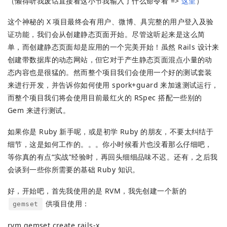
（懒得听我废话直接看这小节我输入了什么命令看 =>
这里
）
这个神秘的 X 项目最终会有用户、微博、具完整的用户登入及验
证功能，我们会从创建静态页面开始。尽管这听起来是这么简
单，而创建静态页面却是应用的一个完美开始！虽然 Rails 设计来
创建带数据库的动态网站，但它对于产生静态页面混点小量的动
态内容也是很猛的。然而整个项目我们会使用一个好的测试套装
来进行开发，并告诉你如何使用 spork+guard 来加速测试运行，
而整个项目我们将会使用目前最红火的 RSpec 搭配一些别的
Gem 来进行测试。
如果你是 Ruby 新手呢，或是初学 Ruby 的朋友，不要太纠结于
细节，这是如何工作的。。。你小时候看片也没看那么仔细吧，
等你真的有点“实战”经验时，再回头细细品味不迟。还有，之后我
会谈到一些你所需要的基础 Ruby 知识。
好，开始吧，首先我使用的是 RVM，我先创建一个新的
供项目使用：
gemset
rvm gemset create rails-x