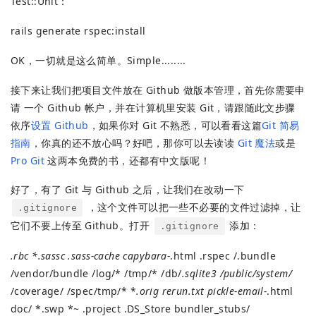
Test::Unit：
rails generate rspec:install
OK，一切就是这么简单。Simple........
接下来让我们把项目文件放在 Github 做版本管理，首先你需要申
请 一个 Github 帐户，并在计算机里安装 Git，请跟随此文步骤
依序
设置 Github
，如果你对 Git 不熟悉，可以看看这篇
Git 简易
指南
，你真的还不放心吗？好吧，那你可以去读读
Git 魔法
或是
Pro Git
这两本免费的书，还都有中文版呢！
好了，有了 Git 与 Github 之后，让我们在改动一下
，这个文件可以把一些不必要的文件过滤掉，让
.gitignore
它们不要上传至 Github。打开
添加：
.gitignore
.rbc *.sassc .sass-cache capybara-
.html .rspec /.bundle
/vendor/bundle /log/* /tmp/* /db/
.sqlite3 /public/system/
/coverage/ /spec/tmp/* *
.orig rerun.txt pickle-email-
.html
doc/ *.swp *~ .project .DS_Store bundler_stubs/