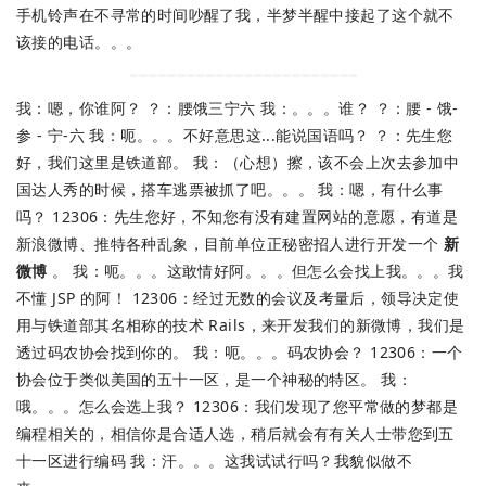
手机铃声在不寻常的时间吵醒了我，半梦半醒中接起了这个就不
该接的电话。。。
我：嗯，你谁阿？ ？：腰饿三宁六 我：。。。谁？ ？：腰 - 饿-
参 - 宁-六 我：呃。。。不好意思这...能说国语吗？ ？：先生您
好，我们这里是铁道部。 我：（心想）擦，该不会上次去参加中
国达人秀的时候，搭车逃票被抓了吧。。。 我：嗯，有什么事
吗？ 12306：先生您好，不知您有没有建置网站的意愿，有道是
新浪微博、推特各种乱象，目前单位正秘密招人进行开发一个
新
微博
。 我：呃。。。这敢情好阿。。。但怎么会找上我。。。我
不懂 JSP 的阿！ 12306：经过无数的会议及考量后，领导决定使
用与铁道部其名相称的技术 Rails，来开发我们的新微博，我们是
透过码农协会找到你的。 我：呃。。。码农协会？ 12306：一个
协会位于类似美国的五十一区，是一个神秘的特区。 我：
哦。。。怎么会选上我？ 12306：我们发现了您平常做的梦都是
编程相关的，相信你是合适人选，稍后就会有有关人士带您到五
十一区进行编码 我：汗。。。这我试试行吗？我貌似做不