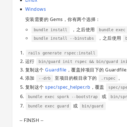
Linux
Windows
安装需要的 Gems，你有两个选择：
，之后使用
bundle install
bundle exec
，之后使用
bundle install --binstubs
rails generate rspec:install
运行
bin/guard init rspec && bin/guard in
复制这个
Guardfile
，覆盖掉项目下的 Guardfil
添加
至项目的根目录下的
。
--drb
.rspec
复制这个
spec/spec_helper.rb
，覆盖
spec/sp
或
bundle exec spork --bootstrap
bin/sp
或
bundle exec guard
bin/guard
-- FINISH --