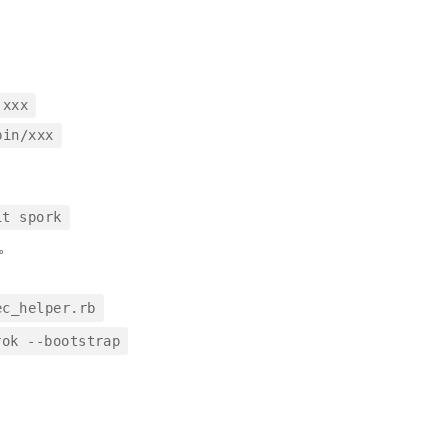
 xxx
bin/xxx
it spork
e。
ec_helper.rb
rok --bootstrap