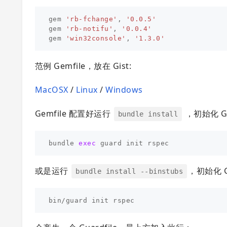
gem
'rb-fchange'
,
'0.0.5'
gem
'rb-notifu'
,
'0.0.4'
gem
'win32console'
,
'1.3.0'
范例 Gemfile，放在 Gist:
MacOSX
/
Linux
/
Windows
Gemfile 配置好运行
，初始化 G
bundle install
bundle 
exec 
或是运行
，初始化 G
bundle install --binstubs