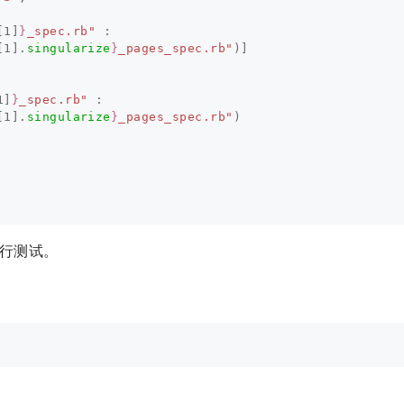
[
1
]
}
_spec.rb"
:
[
1
].
singularize
}
_pages_spec.rb"
)]
1
]
}
_spec.rb"
:
[
1
].
singularize
}
_pages_spec.rb"
)
动运行测试。