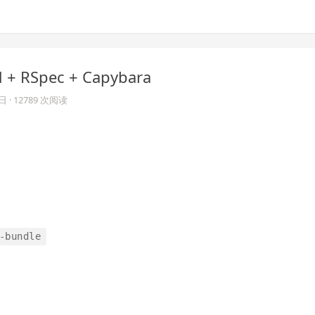
d + RSpec + Capybara
7日
· 12789 次阅读
-bundle