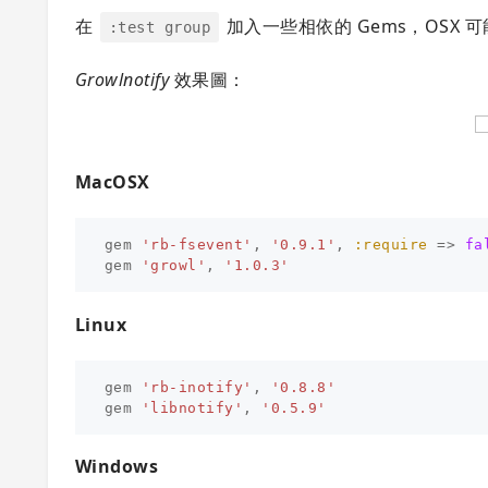
在
加入一些相依的 Gems，OSX 
:test group
Growlnotify
效果圖：
MacOSX
gem
'rb-fsevent'
,
'0.9.1'
,
:require
=>
fa
gem
'growl'
,
'1.0.3'
Linux
gem
'rb-inotify'
,
'0.8.8'
gem
'libnotify'
,
'0.5.9'
Windows