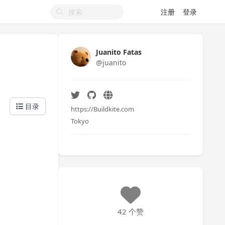
注册
登录
Juanito Fatas
@juanito
目录
https://Buildkite.com
Tokyo
42 个赞