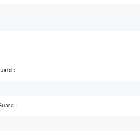
uard：
uard：