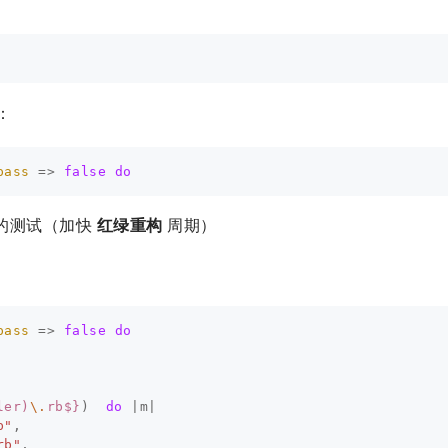
：
pass
=>
false
do
有的测试（加快
红绿重构
周期）
pass
=>
false
do
ler)
\.
rb$}
)
do
|
m
|
b"
,
rb"
,