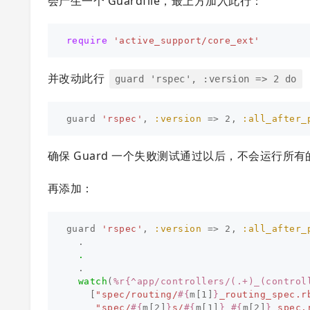
会产生一个 Guardfile，最上方加入此行：
require
'active_support/core_ext'
并改动此行
guard 'rspec', :version => 2 do
guard
'rspec'
,
:version
=>
2
,
:all_after_
确保 Guard 一个失败测试通过以后，不会运行所
再添加：
guard
'rspec'
,
:version
=>
2
,
:all_after_
.
.
.
watch
(
%r{^app/controllers/(.+)_(control
[
"spec/routing/
#{
m
[
1
]
}
_routing_spec.r
"spec/
#{
m
[
2
]
}
s/
#{
m
[
1
]
}
_
#{
m
[
2
]
}
_spec.