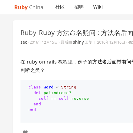
Ruby
China
社区
招聘
Wiki
Ruby
Ruby 方法命名疑问 : 方法名
sec
shiny
·
2016年12月15日
· 最后由
回复于
2016年12月16日
· 4
在 ruby on rails 教程里，例子的
方法名后面带有问
判断之类？
class
Word
<
String
def
palindrome?
self
==
self
.
reverse
end
end