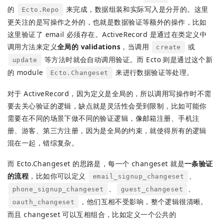
的
来完成，数据组装和实际写入是分开的。这里
Ecto.Repo
更关注的是写操作之外的，也就是数据验证等额外的操作，比如
这里验证了 email 必须存在。ActiveRecord 是通过在类定义中
调用方法来定义
全局的 validations
，当调用
或
create
等方法时就会自动调用验证。而 Ecto 则是通过这个新
update
的 module
来进行数据验证等处理。
Ecto.Changeset
对于 ActiveRecord，因为定义是全局的，所以调用写操作时不需
要去关心验证的逻辑，缺点就是灵活性会受到限制，比如可能你
需要在不同的场景下做不同的验证逻辑，像邮箱注册、手机注
册、游客、第三方注册，因为是全局的约束，就使得所有的逻辑
混在一起，错综复杂。
而 Ecto.Changeset 的思路是，每一个 changeset 就是
一条验证
的流程
，比如你可以定义
、
email_signup_changeset
、
、
phone_signup_changeset
guest_changeset
，他们互相不受影响，整个逻辑很清晰。
oauth_changeset
而且 changeset 可以互相组合，比如定义一个公共的