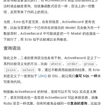
际查询都需要显式执行，而 ActiveRecord 则是当你调用特定方
法时就会触发查询。但就像函数式语言一样，语法上的一些繁
琐，反而带来了代码上的简洁。
当然，Ecto 也不是完美，在有些场景，ActiveRecord 更有优
势，比如当需要把一个已经存在的项目的 Model 完全换为另一个
数据库时，ActiveRecord 中可能就是把一个 Model 的连接改一
下就行了，而 Ecto 似乎比较难以全局修改。
查询语法
除此之外，二者的查询语法也各有千秋。ActiveRecord 定义了一
系列比较语义化的方法，比如
,
,
,
where
order
group
,
等，通过不断调用就能得到结果。而 Ecto
joins
select
则是定义了一套类似于
LINQ
的 DSL，能让我们
像写 SQL 一样
来
写查询代码。
刚接触 ActiveRecord 的时候，觉得可以不写 SQL 实在是太爽
了，甚至到现在也一直觉得 ActiveRecord 写起来很容易，就像
Ruby 语言一样优雅。但有时难免会碰到一些
复杂的查询
，比如涉