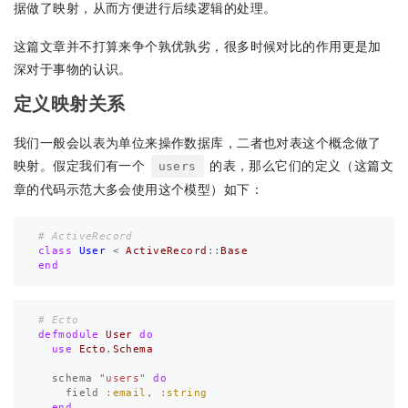
据做了映射，从而方便进行后续逻辑的处理。
这篇文章并不打算来争个孰优孰劣，很多时候对比的作用更是加
深对于事物的认识。
定义映射关系
我们一般会以表为单位来操作数据库，二者也对表这个概念做了
映射。假定我们有一个
的表，那么它们的定义（这篇文
users
章的代码示范大多会使用这个模型）如下：
# ActiveRecord
class
User
<
ActiveRecord
::
Base
end
# Ecto
defmodule
User
do
use
Ecto
.
Schema
schema
"users"
do
field
:email
,
:string
end