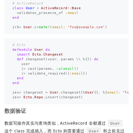
# ActiveRecord
class
User
<
ActiveRecord
::
Base
validates_presence_of
:email
end
irb
>
User
.
create!
(
email: 
"
foo@example.com
"
)
# Ecto
defmodule
User
do
import
Ecto
.
Changeset
def
changeset
(
user
,
params
\\
%{})
do
user
|>
cast
(
params
,
~w(email)
)
|>
validate_required
([
:email
])
end
end
iex
>
changeset
=
User
.
changeset
(%
User
{},
%{
email:
"
foo
iex
>
Ecto
.
Repo
.
insert
(
changeset
)
数据验证
数据写操作其实与查询类似，ActiveRecord 全都通过
User
这个 class 完成插入，而 Ecto 则需要通过
和之前见过
User