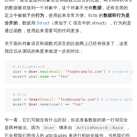
的数据被存放到一个对象中，这个对象不光有
数据
，还有在类的
定义中被赋予的
行为
，使用起来非常方便。Ecto 的
数据和行为是
分开的
，数据用
Struct
（类似于 C 语言中的 struct），行为则是
通过函数，使用起来需要写的代码更多。
关于面向对象语言和函数式语言的比较网上已经有很多了，这里
我仅仅从测试的角度来做进一步的对比：
# ActiveRecord
user
=
User
.
new
(
email: 
"
foo@example.com
"
)
# prepare da
assert
user
.
name
==
"foo"
# Ecto
user
=
%
User
{
email:
"
foo@example.com
"
}
# prepare data
assert
User
.
name
(
user
)
==
"foo"
乍一看，它们可能没有什么区别，但在准备数据的第一行却完全
是两种做法。因为
继承自
，
User
ActiveRecord::Base
它会帮我们用传入的 attributes 来进行初始化操作，当然我们也