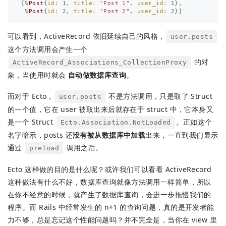
[%
Post
{
id:
1
,
title:
"Post 1"
,
user_id:
1
},
%
Post
{
id:
2
,
title:
"Post 2"
,
user_id:
2
}]
可以看到，ActiveRecord 依旧延续自己的风格，
user.posts
这个方法调用会产生一个
的对
ActiveRecord_Associations_CollectionProxy
象，当使用时就会
自动做数据库查询
。
而对于 Ecto，
不是方法调用，只是取了 Struct
user.posts
的一个值，它在 user 被取出来后就存在于 struct 中，它本身又
是一个 Struct
。正如这个
Ecto.Association.NotLoaded
名字暗示，posts 还
没有被从数据库中加载
出来，一直到我们显示
通过
调用之后。
preload
Ecto 这样做的目的是什么呢？或许我们可以看看 ActiveRecord
这种做法有什么不好，数据库查询就像方法调用一样简单，所以
在你不经意的时候，就产生了数据库查询，会进一步拖慢我们的
程序。而 Rails 中经常发生的 n+1 的查询问题，真的是开发者能
力不够，总是忘记这个性能问题吗？并不完全是，当你在 view 里