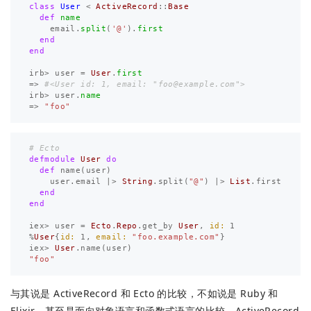
class
User
<
ActiveRecord
::
Base
def
name
email
.
split
(
'@'
).
first
end
end
irb
>
user
=
User
.
first
=>
#<User id: 1, email: "
foo@example.com
">
irb
>
user
.
name
=>
"foo"
# Ecto
defmodule
User
do
def
name
(
user
)
user
.
email
|>
String
.
split
(
"@"
)
|>
List
.
first
end
end
iex
>
user
=
Ecto
.
Repo
.
get_by
User
,
id:
1
%
User
{
id:
1
,
email:
"foo.example.com"
}
iex
>
User
.
name
(
user
)
"foo"
与其说是 ActiveRecord 和 Ecto 的比较，不如说是 Ruby 和
Elixir，甚至是面向对象语言和函数式语言的比较。ActiveRecord