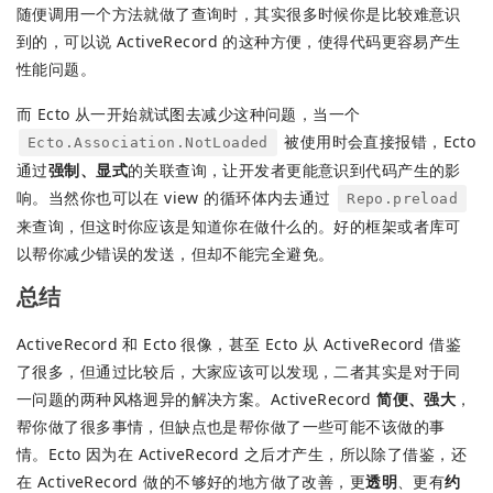
随便调用一个方法就做了查询时，其实很多时候你是比较难意识
到的，可以说 ActiveRecord 的这种方便，使得代码更容易产生
性能问题。
而 Ecto 从一开始就试图去减少这种问题，当一个
被使用时会直接报错，Ecto
Ecto.Association.NotLoaded
通过
强制、显式
的关联查询，让开发者更能意识到代码产生的影
响。当然你也可以在 view 的循环体内去通过
Repo.preload
来查询，但这时你应该是知道你在做什么的。好的框架或者库可
以帮你减少错误的发送，但却不能完全避免。
总结
ActiveRecord 和 Ecto 很像，甚至 Ecto 从 ActiveRecord 借鉴
了很多，但通过比较后，大家应该可以发现，二者其实是对于同
一问题的两种风格迥异的解决方案。ActiveRecord
简便、强大
，
帮你做了很多事情，但缺点也是帮你做了一些可能不该做的事
情。Ecto 因为在 ActiveRecord 之后才产生，所以除了借鉴，还
在 ActiveRecord 做的不够好的地方做了改善，更
透明
、更有
约