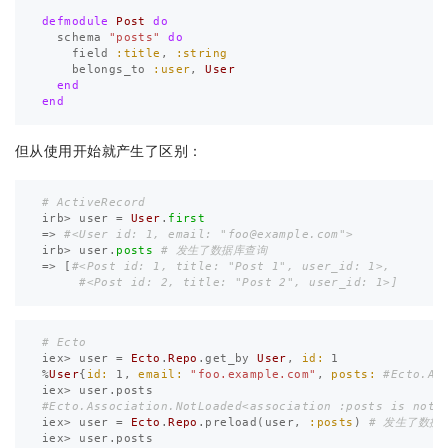
defmodule
Post
do
schema
"posts"
do
field
:title
,
:string
belongs_to
:user
,
User
end
end
但从使用开始就产生了区别：
# ActiveRecord
irb
>
user
=
User
.
first
=>
#<User id: 1, email: "
foo@example.com
">
irb
>
user
.
posts
# 发生了数据库查询
=>
[
#<Post id: 1, title: "Post 1", user_id: 1>, 
#<Post id: 2, title: "Post 2", user_id: 1>]
# Ecto
iex
>
user
=
Ecto
.
Repo
.
get_by
User
,
id:
1
%
User
{
id:
1
,
email:
"foo.example.com"
,
posts:
#Ecto.As
iex
>
user
.
posts
#Ecto.Association.NotLoaded<association :posts is not 
iex
>
user
=
Ecto
.
Repo
.
preload
(
user
,
:posts
)
# 发生了数据
iex
>
user
.
posts