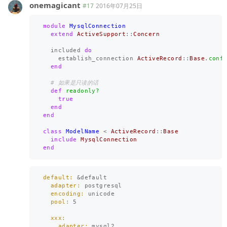
onemagicant
#17
2016年07月25日
module
MysqlConnection
extend
ActiveSupport
::
Concern
included
do
establish_connection
ActiveRecord
::
Base
.
conf
end
# 如果是只读的话
def
readonly?
true
end
end
class
ModelName
<
ActiveRecord
::
Base
include
MysqlConnection
end
default: 
&
default
adapter: 
postgresql
encoding: 
unicode
pool: 
5
xxx:

    adapter: 
mysql2