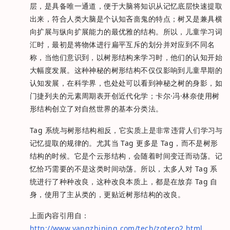
层，是具备唯一通道，便于大脑将知识从记忆底层快速提取
出来，符合人类大脑是个认知吝啬鬼的特点；树又是兼具横
向扩展与纵向扩展能力的最优雅的结构。所以，儿童学习词
汇时，最初是将物体进行扁平互斥的划分并对应到不同名
称，当他们意识到，以树形结构来学习时，他们的认知开始
大幅度发展。这种神秘的树形结构不仅仅影响到儿童早期的
认知发展，在科学界，也处处可以看到神秘之树的身影，如
门捷列夫的元素周期表开创近代化学；卡尔·冯·林奈使用树
形结构创立了对自然世界的基本分类法。
Tag 系统与树形结构相反，它实质上是非常违背人们学习与
记忆提取的规律的。尤其当 Tag 更多是 Tag，而不是树形
结构的时候。它是个云形结构，会随着时间变迁而动荡。记
忆恰巧需要的不是这类时间动荡。所以，太多人对 Tag 系
统进行了种种改良，这种改良本质上，都是在放弃 Tag 自
身，使用了主从类的，更贴近树形结构的改良。
上面内容引用自：
http://www.yangzhiping.com/tech/zotero2.html