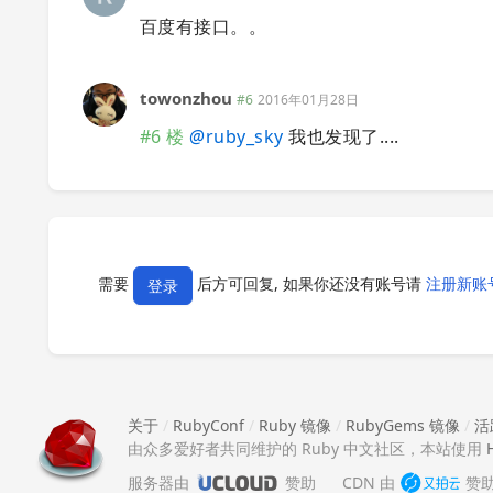
百度有接口。。
towonzhou
#6
2016年01月28日
#6 楼
@
ruby_sky
我也发现了....
需要
后方可回复, 如果你还没有账号请
注册新账
登录
关于
/
RubyConf
/
Ruby 镜像
/
RubyGems 镜像
/
活
由众多爱好者共同维护的 Ruby 中文社区，本站使用
服务器由
赞助
CDN 由
赞