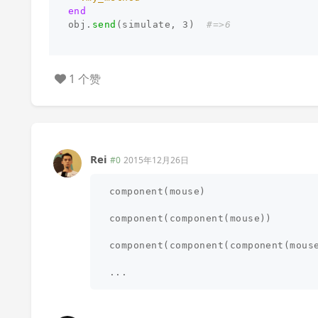
end
obj
.
send
(
simulate
,
3
)
#=>6
1 个赞
Rei
#0
2015年12月26日
component(mouse)

component(component(mouse))

component(component(component(mouse