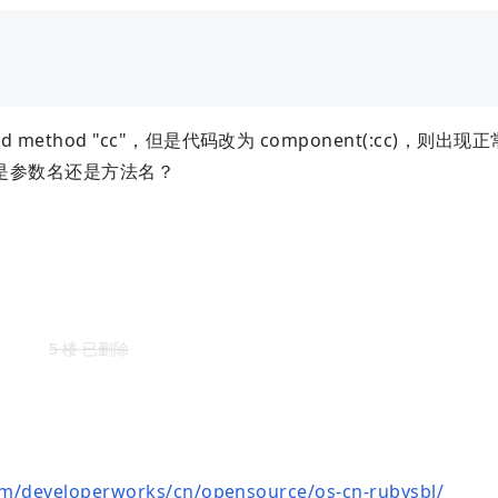
e and method "cc"，但是代码改为 component(:cc)，则出
XX 是参数名还是方法名？
5 楼 已删除
m/developerworks/cn/opensource/os-cn-rubysbl/