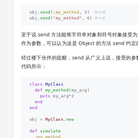
obj
.
send
(
:my_method
,
3
)
#=>6
obj
.
send
(
"my_method"
,
6
)
#=>6
至于说 send 方法能将字符串对象和符号对象接受
作为参数，可以认为这是 Object 的方法 send 
经过楼下伙伴的提醒，send 从广义上说，接受
代码所示：
class
MyClass
def
my_method
(
my_arg
)
puts
my_arg
*
2
end
end
obj
=
MyClass
.
new
def
simulate
:my_method