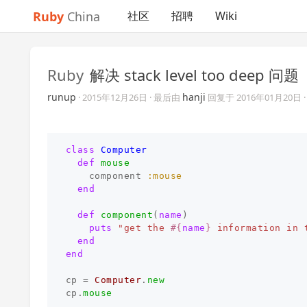
Ruby
China
社区
招聘
Wiki
Ruby
解决 stack level too deep 问题
runup
hanji
·
2015年12月26日
· 最后由
回复于
2016年01月20日
class
Computer
def
mouse
component
:mouse
end
def
component
(
name
)
puts
"get the 
#{
name
}
 information in 
end
end
cp
=
Computer
.
new
cp
.
mouse