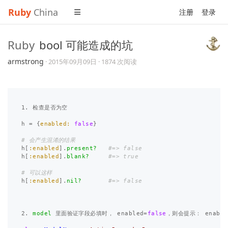
Ruby
China
注册
登录
Ruby
bool 可能造成的坑
armstrong
·
2015年09月09日
· 1874 次阅读
1
.
检查是否为空
h
=
{
enabled: 
false
}
# 会产生混淆的结果
h
[
:enabled
].
present?
#=> false
h
[
:enabled
].
blank?
#=> true
# 可以这样
h
[
:enabled
].
nil?
#=> false
2
.
model
里面验证字段必填时
，
enabled
=
false
，
则会提示
：
enable