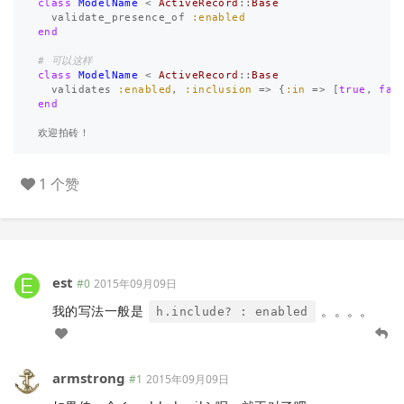
class
ModelName
<
ActiveRecord
::
Base
validate_presence_of
:enabled
end
# 可以这样
class
ModelName
<
ActiveRecord
::
Base
validates
:enabled
,
:inclusion
=>
{
:in
=>
[
true
,
fal
end
欢迎拍砖
！
1 个赞
est
#0
2015年09月09日
我的写法一般是
。。。。
h.include? : enabled
armstrong
#1
2015年09月09日