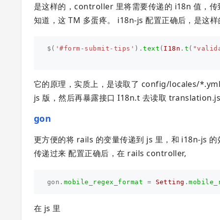
是这样的，controller 里将需要传递的 i18
知道，这 TM 多蛋疼。 i18n-js 配置正确后，是这样的
$
(
'#form-submit-tips'
).
text
(
I18n
.
t
(
"valid
它的原理，实质上，是读取了 config/locales/*.yml，生成
js 版，然后再暴露接口 I18n.t 去读取 translation.
gon
更方便的将 rails 的变量传递到 js 里，和 i1
传递过来 配置正确后，在 rails controller,
gon
.
mobile_regex_format
=
Setting
.
mobile_
在 js 里