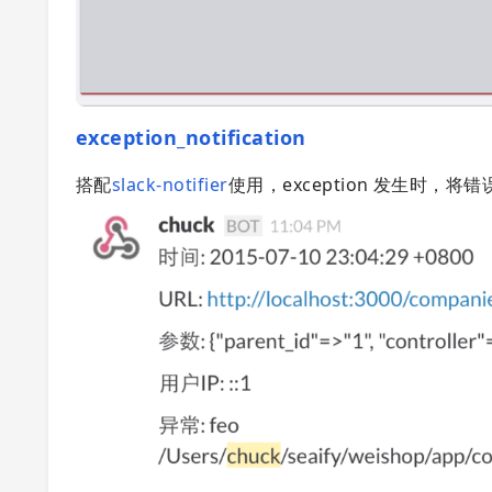
exception_notification
搭配
slack-notifier
使用，exception 发生时，将错误