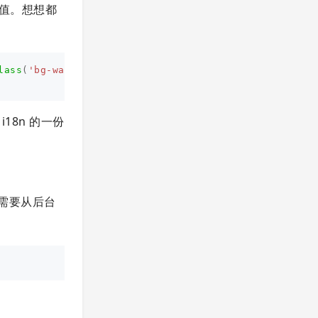
性值。想想都
。
lass
(
'bg-warning'
)
 i18n 的一份
，需要从后台