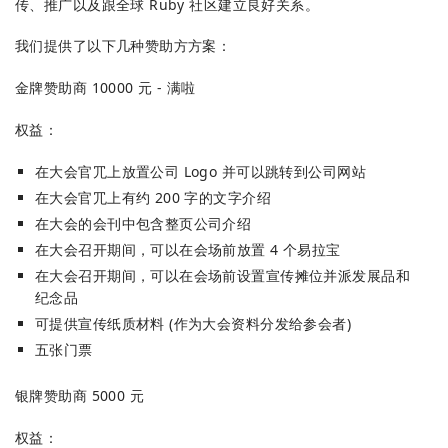
传、推广以及跟全球 Ruby 社区建⽴良好关系。
我们提供了以下⼏种赞助⽅方案：
金牌赞助商 10000 元 - 满啦
权益：
在⼤会官⺴上放置公司 Logo 并可以跳转到公司网站
在⼤会官⺴上有约 200 字的⽂字介绍
在大会的会刊中包含整⻚公司介绍
在⼤会召开期间，可以在会场前放置 4 个易拉宝
在⼤会召开期间，可以在会场前设置宣传摊位并派发展品和
纪念品
可提供宣传纸质材料 (作为大会资料分发给参会者)
五张⻔票
银牌赞助商 5000 元
权益：