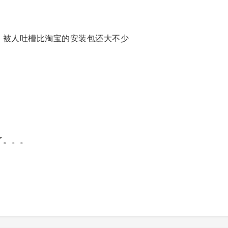
40MB，被人吐槽比淘宝的安装包还大不少
了。。。