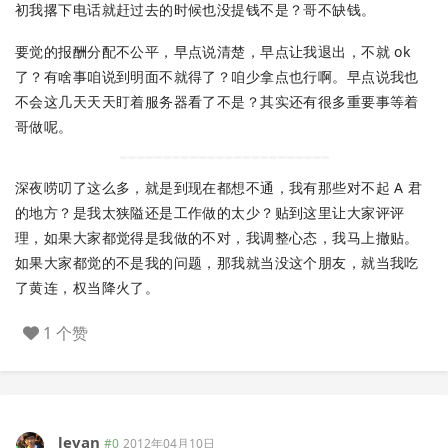
初我撂下电话就赶过去的时候也没提钱不是？哥不缺钱。
要觉的报酬分配不公平，早点说清楚，早点让我退出，不就 ok
了？有啥事咱说到明面不就得了？咱少拿点也行啊。早点说我也
不会这几天天天盯着服务器看了不是？其实还有很多重要事等着
哥做呢。
深夜唠叨了这么多，就是到现在都想不通，我有那些对不起 A 君
的地方？是我太狭隘还是工作做的太少？贴到这里让大家评评
理，如果大家都觉得是我做的不对，我调整心态，我马上撤贴。
如果大家都觉的不是我的问题，那我就当没这个朋友，就当我吃
了黄连，权当降火了。
1 个赞
levan
#0
2012年04月10日