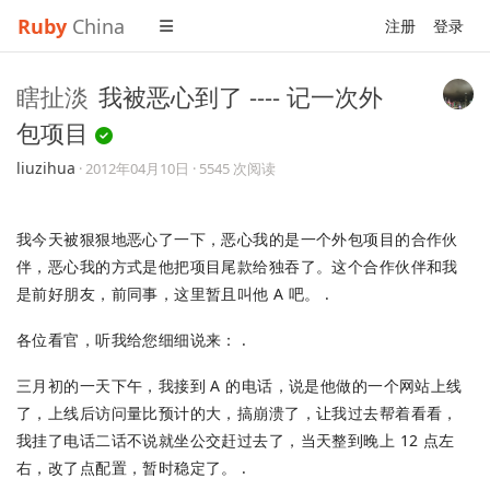
Ruby
China
注册
登录
瞎扯淡
我被恶心到了 ---- 记一次外
包项目
liuzihua
·
2012年04月10日
· 5545 次阅读
我今天被狠狠地恶心了一下，恶心我的是一个外包项目的合作伙
伴，恶心我的方式是他把项目尾款给独吞了。这个合作伙伴和我
是前好朋友，前同事，这里暂且叫他 A 吧。 .
各位看官，听我给您细细说来： .
三月初的一天下午，我接到 A 的电话，说是他做的一个网站上线
了，上线后访问量比预计的大，搞崩溃了，让我过去帮着看看，
我挂了电话二话不说就坐公交赶过去了，当天整到晚上 12 点左
右，改了点配置，暂时稳定了。 .