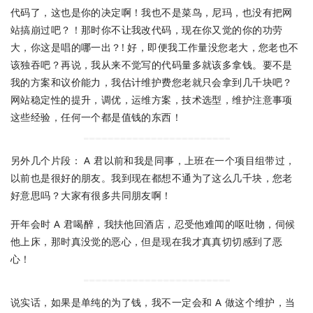
代码了，这也是你的决定啊！我也不是菜鸟，尼玛，也没有把网
站搞崩过吧？！那时你不让我改代码，现在你又觉的你的功劳
大，你这是唱的哪一出？! 好，即便我工作量没您老大，您老也不
该独吞吧？再说，我从来不觉写的代码量多就该多拿钱。要不是
我的方案和议价能力，我估计维护费您老就只会拿到几千块吧？
网站稳定性的提升，调优，运维方案，技术选型，维护注意事项
这些经验，任何一个都是值钱的东西！
另外几个片段： A 君以前和我是同事，上班在一个项目组带过，
以前也是很好的朋友。我到现在都想不通为了这么几千块，您老
好意思吗？大家有很多共同朋友啊！
开年会时 A 君喝醉，我扶他回酒店，忍受他难闻的呕吐物，伺候
他上床，那时真没觉的恶心，但是现在我才真真切切感到了恶
心！
说实话，如果是单纯的为了钱，我不一定会和 A 做这个维护，当