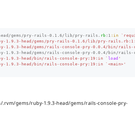
head
/
gems
/
pry
-
rails
-
0.1
.
6
/
lib
/
pry
-
rails
.
rb
:
1
:in
`requ
by-1.9.3-head/gems/pry-rails-0.1.6/lib/pry-rails.rb:1
by-1.9.3-head/gems/rails-console-pry-0.0.4/bin/rails-
by
-
1.9
.
3
-
head
/
gems
/
rails
-
console
-
pry
-
0.0
.
4
/
bin
/
rails
-
by-1.9.3-head/bin/rails-console-pry:19:in `
load
'

by-1.9.3-head/bin/rails-console-pry:19:in `<main>'
vm/gems/ruby-1.9.3-head/gems/rails-console-pry-