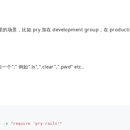
 里的场景，比如 pry 加在 development group，在 produc
" 例如".ls",".clear",".pwd" etc..
c 
-e
"require 'pry-rails'"