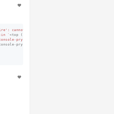
ire': cannot load such file -- pry-rails/version (Load
:in `
<
top
(
required
)
>
'

console-pry:37:in `require'
console
-
pry
:
37
:in
`<top (required)>'
