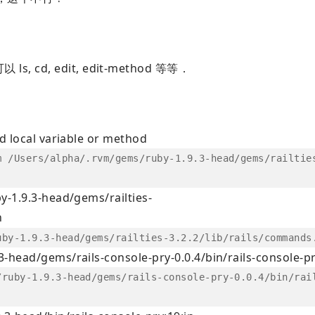
ls, cd, edit, edit-method 等等．
d local variable or method
m /Users/alpha/.rvm/gems/ruby-1.9.3-head/gems/railtie
y-1.9.3-head/gems/railties-
n
uby-1.9.3-head/gems/railties-3.2.2/lib/rails/commands
head/gems/rails-console-pry-0.0.4/bin/rails-console-pr
/ruby-1.9.3-head/gems/rails-console-pry-0.0.4/bin/rai