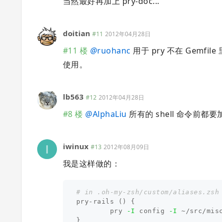
当然最好再加上 pry-doc...
doitian
#11
2012年04月28日
#11 楼
@
ruohanc
用于 pry 不在 Gemfile
使用。
lb563
#12
2012年04月28日
#8 楼
@
AlphaLiu
所有的 shell 命令前都要加一个".
iwinux
#13
2012年08月09日
我是这样做的：
# in .oh-my-zsh/custom/aliases.zsh
pry-rails 
()
{
        pry 
-I
 config 
-I
 ~/src/mis
}