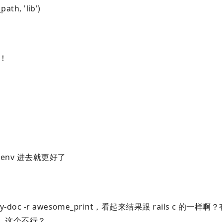
ath, 'lib')
！
g env 进去就更好了
-r pry-doc -r awesome_print，看起来结果跟 rails c 的一
 命令，这个不行？