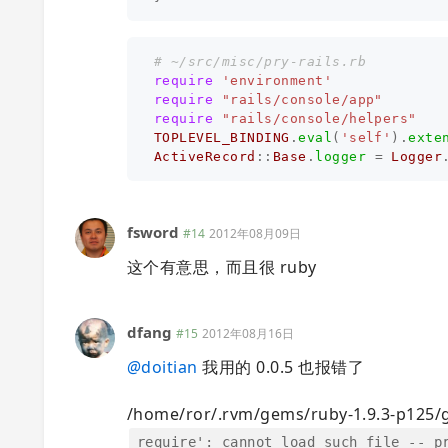
# ~/src/misc/pry-rails.rb
require
'environment'
require
"rails/console/app"
require
"rails/console/helpers"
TOPLEVEL_BINDING
.
eval
(
'self'
).
exte
ActiveRecord
::
Base
.
logger
=
Logger
fsword
#14
2012年08月09日
这个有意思，而且很 ruby
dfang
#15
2012年08月16日
@
doitian
我用的 0.0.5 也报错了
/home/ror/.rvm/gems/ruby-1.9.3-p125/gem
require': cannot load such file -- p