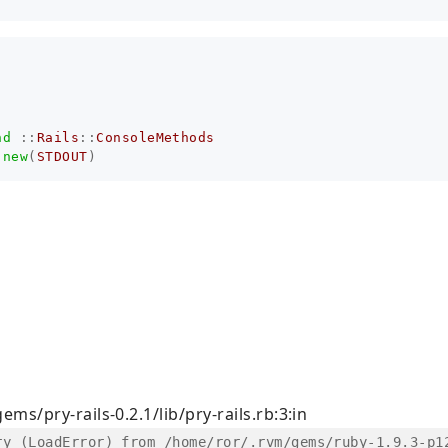
nd
::
Rails
::
ConsoleMethods
.
new
(
STDOUT
)
s/pry-rails-0.2.1/lib/pry-rails.rb:3:in
ry (LoadError) from /home/ror/.rvm/gems/ruby-1.9.3-p1