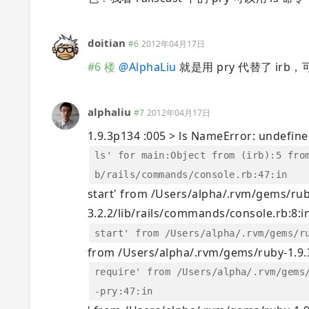
doitian
#6
2012年04月17日
#6 楼
@
AlphaLiu
就是用 pry 代替了 irb，可以 
alphaliu
#7
2012年04月17日
1.9.3p134 :005 > ls NameError: undefine
ls' for main:Object from (irb):5 fro
b/rails/commands/console.rb:47:in
start' from /Users/alpha/.rvm/gems/rub
3.2.2/lib/rails/commands/console.rb:8:i
start' from /Users/alpha/.rvm/gems/r
from /Users/alpha/.rvm/gems/ruby-1.9.3-
require' from /Users/alpha/.rvm/gems
-pry:47:in