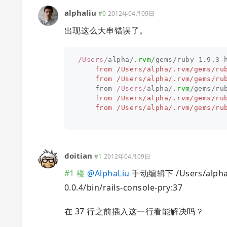
alphaliu
#0
2012年04月09日
出现这么大串错误了。
/Users/
alpha
/
.
rvm
/
gems
/
ruby
-
1.9
.
3
-
    from /Users/alpha/.rvm/gems/ru
    from /Users/alpha/.rvm/gems/ru
from
/Users/
alpha
/
.
rvm
/
gems
/
ru
    from /Users/alpha/.rvm/gems/ru
    from /Users/alpha/.rvm/gems/ru
doitian
#1
2012年04月09日
#1 楼
@
AlphaLiu
手动编辑下 /Users/alpha/.r
0.0.4/bin/rails-console-pry:37
在 37 行之前插入这一行看能解决吗？