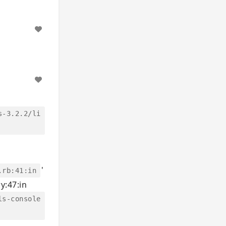
s-3.2.2/li
'
.rb:41:in
y:47:in
ls-console