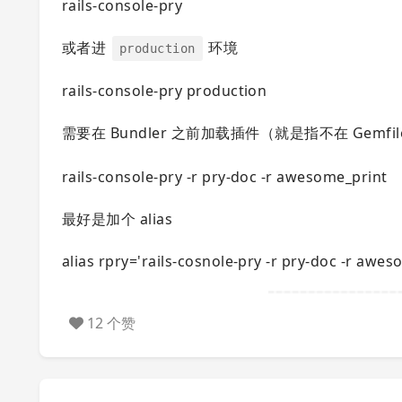
rails-console-pry
或者进
环境
production
rails-console-pry production
需要在 Bundler 之前加载插件（就是指不在 Gemf
rails-console-pry -r pry-doc -r awesome_print
最好是加个 alias
alias rpry='rails-cosnole-pry -r pry-doc -r awes
12 个赞